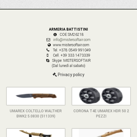
ARMERIA BATTISTINI
COE SM26218
info@mistersoftair.com
www.mistersoftair.com
Tel. +378 0549 991049
Cell. +39 333 1473339
Skype: MISTERSOFTAIR
(Dal lunedì al sabato)
Privacy policy
UMAREX COLTELLO WALTHER
CORONA T4E UMAREX HDR 50 2
BWK2 5.0830 (511339)
PEZZI