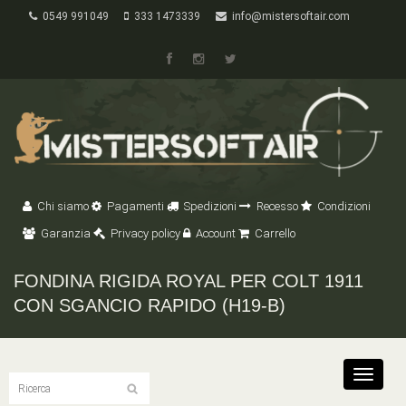
0549 991049
333 1473339
info@mistersoftair.com
Chi siamo
Pagamenti
Spedizioni
Recesso
Condizioni
Garanzia
Privacy policy
Account
Carrello
FONDINA RIGIDA ROYAL PER COLT 1911
CON SGANCIO RAPIDO (H19-B)
Toggle
navigat