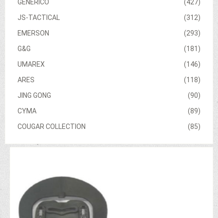
GENERICO
(427)
JS-TACTICAL
(312)
EMERSON
(293)
G&G
(181)
UMAREX
(146)
ARES
(118)
JING GONG
(90)
CYMA
(89)
COUGAR COLLECTION
(85)