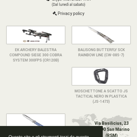
(Dal lunedì al sabato)
Privacy policy
EK ARCHERY BALESTRA
BALISONG BUTTERFLY SCK
COMPOUND SIEGE 300 COBRA
RAINBOW LINE (CW-085-7)
SYSTEM 300FPS (CR120B)
MOSCHETTONE A SCATTO JS
TACTICAL NERO IN PLASTICA
(JS-1473)
Via Basilicius, 23
47890 San Marino
(RSM)
Questo sito o gli strumenti terzi da questo