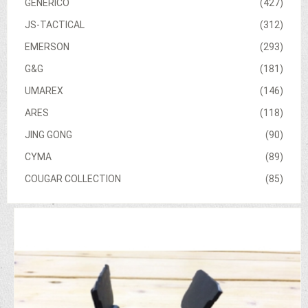
GENERICO
(427)
JS-TACTICAL
(312)
EMERSON
(293)
G&G
(181)
UMAREX
(146)
ARES
(118)
JING GONG
(90)
CYMA
(89)
COUGAR COLLECTION
(85)