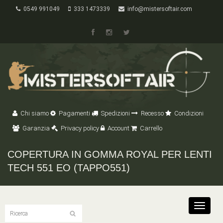
0549 991049
333 1473339
info@mistersoftair.com
Chi siamo
Pagamenti
Spedizioni
Recesso
Condizioni
Garanzia
Privacy policy
Account
Carrello
COPERTURA IN GOMMA ROYAL PER LENTI
TECH 551 EO (TAPPO551)
Toggle
navigat