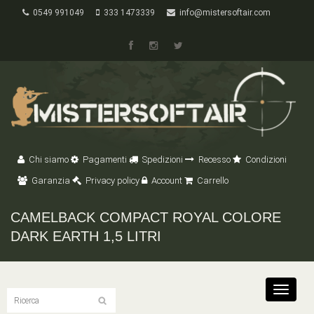
0549 991049
333 1473339
info@mistersoftair.com
Chi siamo
Pagamenti
Spedizioni
Recesso
Condizioni
Garanzia
Privacy policy
Account
Carrello
CAMELBACK COMPACT ROYAL COLORE
DARK EARTH 1,5 LITRI
Toggle
navigat