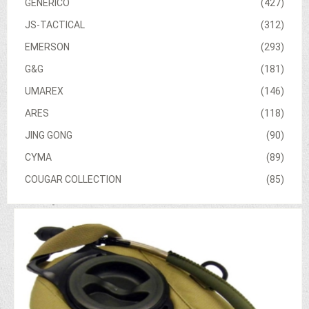
GENERICO
(427)
JS-TACTICAL
(312)
EMERSON
(293)
G&G
(181)
UMAREX
(146)
ARES
(118)
JING GONG
(90)
CYMA
(89)
COUGAR COLLECTION
(85)