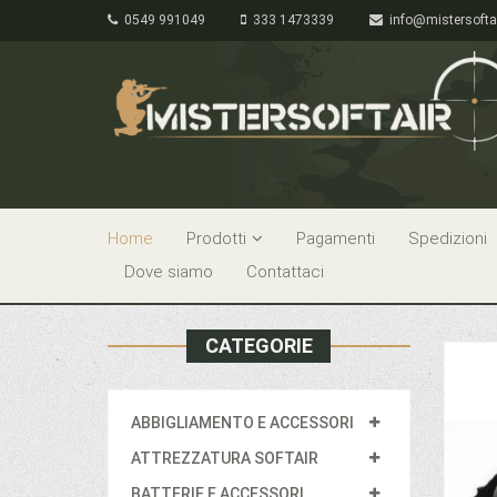
0549 991049
333 1473339
info@mistersofta
Home
Prodotti
Pagamenti
Spedizioni
Dove siamo
Contattaci
CATEGORIE
ABBIGLIAMENTO E ACCESSORI
ATTREZZATURA SOFTAIR
BATTERIE E ACCESSORI