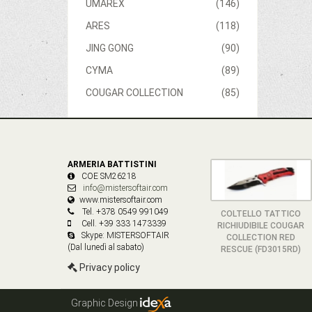
UMAREX
(146)
ARES
(118)
JING GONG
(90)
CYMA
(89)
COUGAR COLLECTION
(85)
ARMERIA BATTISTINI
COE SM26218
info@mistersoftair.com
www.mistersoftair.com
Tel. +378 0549 991049
COLTELLO TATTICO
Cell. +39 333 1473339
RICHIUDIBILE COUGAR
Skype: MISTERSOFTAIR
COLLECTION RED
(Dal lunedì al sabato)
RESCUE (FD3015RD)
Privacy policy
Graphic Design