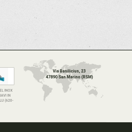
Via Basilicius, 23
47890 San Marino (RSM)
EL INOX
AVI IN
U (620-