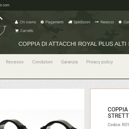
ir.com
Chi siamo
Pagamenti
Spedizioni
Recesso
Con
Carrello
COPPIA DI ATTACCHI ROYAL PLUS ALTI
Recesso
Condizioni
Garanzia
Privacy policy
COPPIA 
STRETT
Codice: R