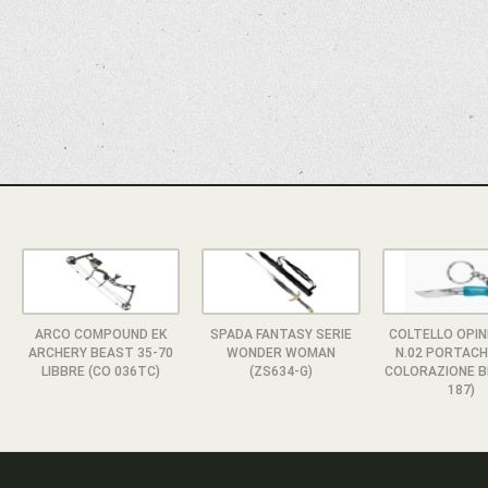
ARCO COMPOUND EK
SPADA FANTASY SERIE
COLTELLO OPIN
ARCHERY BEAST 35-70
WONDER WOMAN
N.02 PORTACHI
LIBBRE (CO 036TC)
(ZS634-G)
COLORAZIONE BL
187)