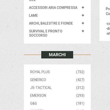
ACCESSORI ARIA COMPRESSA
Pr
Co
LAME
ARCHI, BALESTRE E FIONDE
-c
-d
SURVIVAL E PRONTO
-a
SOCCORSO
MARCHI
ROYAL PLUS
(732)
GENERICO
(427)
JS-TACTICAL
(312)
EMERSON
(293)
G&G
(181)