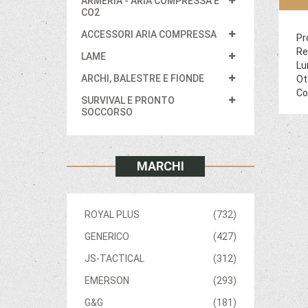
ARMERIA - ARIA COMPRESSA E
CO2
ACCESSORI ARIA COMPRESSA
Pr
Re
LAME
Lu
ARCHI, BALESTRE E FIONDE
Ot
Co
SURVIVAL E PRONTO
SOCCORSO
MARCHI
ROYAL PLUS
(732)
GENERICO
(427)
JS-TACTICAL
(312)
EMERSON
(293)
G&G
(181)