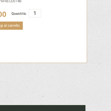
OY6FRECD074B
00
Quantità:
i al carrello