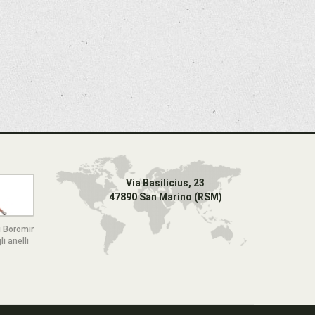
Via Basilicius, 23
47890 San Marino (RSM)
 Boromir
li anelli