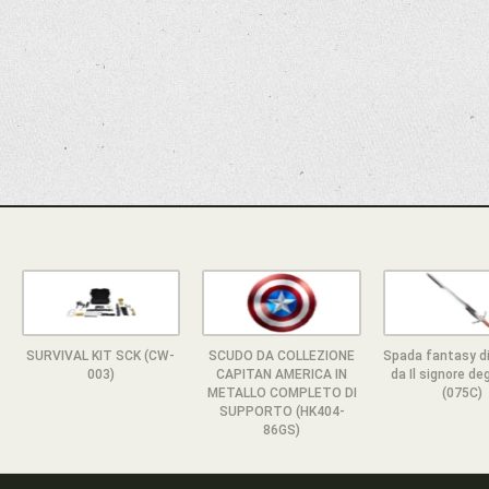
SURVIVAL KIT SCK (CW-
SCUDO DA COLLEZIONE
Spada fantasy di
003)
CAPITAN AMERICA IN
da Il signore deg
METALLO COMPLETO DI
(075C)
SUPPORTO (HK404-
86GS)