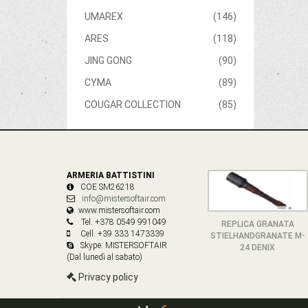
UMAREX
(146)
ARES
(118)
JING GONG
(90)
CYMA
(89)
COUGAR COLLECTION
(85)
ARMERIA BATTISTINI
COE SM26218
info@mistersoftair.com
www.mistersoftair.com
Tel. +378 0549 991049
REPLICA GRANATA
Cell. +39 333 1473339
STIELHANDGRANATE M-
Skype: MISTERSOFTAIR
24 DENIX
(Dal lunedì al sabato)
Privacy policy