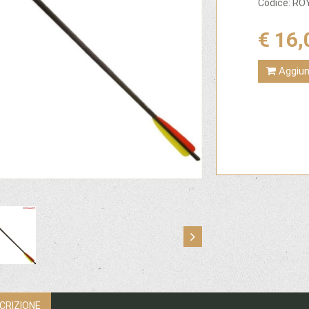
Codice: R
€ 16,
Aggiung
CRIZIONE