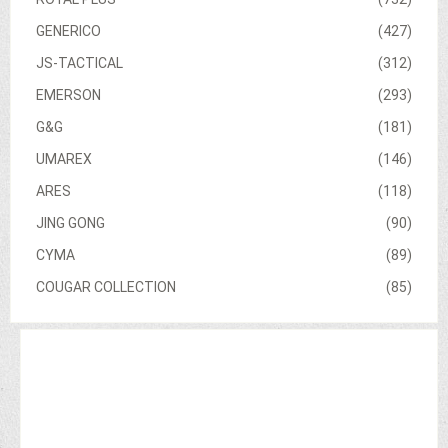
GENERICO
(427)
JS-TACTICAL
(312)
EMERSON
(293)
G&G
(181)
UMAREX
(146)
ARES
(118)
JING GONG
(90)
CYMA
(89)
COUGAR COLLECTION
(85)