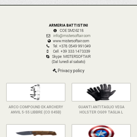
ARMERIA BATTISTINI
COE SM26218
info@mistersoftair.com
www.mistersoftair.com
Tel. +378 0549 991049
Cell. +39 333 1473339
Skype: MISTERSOFTAIR
(Dal lunedì al sabato)
Privacy policy
ARCO COMPOUND EK ARCHERY
GUANTI ANTITAGLIO VEGA
ANVIL 5-55 LIBBRE (CO 045B)
HOLSTER OG09 TAGLIA L