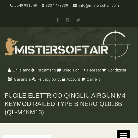
0549 991049
333 1473339
info@mistersoftair.com
Chi siamo
Pagamenti
Spedizioni
Recesso
Condizioni
Garanzia
Privacy policy
Account
Carrello
FUCILE ELETTRICO QINGLIU AIRGUN M4
KEYMOD RAILED TYPE B NERO QL018B
(QL-M4KM13)
Toggle