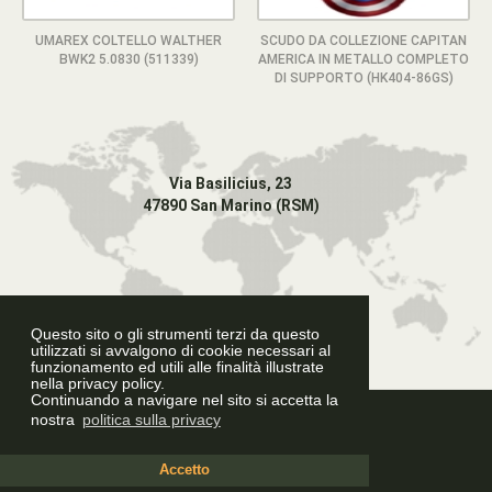
UMAREX COLTELLO WALTHER
SCUDO DA COLLEZIONE CAPITAN
BWK2 5.0830 (511339)
AMERICA IN METALLO COMPLETO
DI SUPPORTO (HK404-86GS)
Via Basilicius, 23
47890 San Marino (RSM)
Questo sito o gli strumenti terzi da questo
utilizzati si avvalgono di cookie necessari al
funzionamento ed utili alle finalità illustrate
nella privacy policy.
Continuando a navigare nel sito si accetta la
Graphic Design
nostra
politica sulla privacy
Accetto