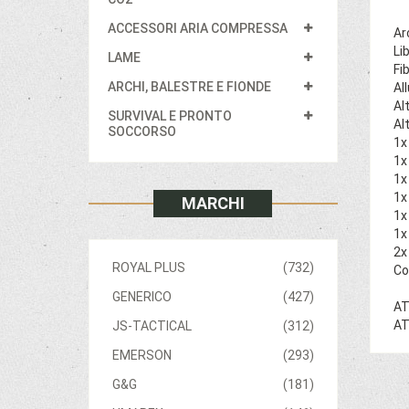
ACCESSORI ARIA COMPRESSA
Ar
Li
LAME
Fi
ARCHI, BALESTRE E FIONDE
Al
Al
SURVIVAL E PRONTO
Al
SOCCORSO
1x
1x
1x
1x
MARCHI
1x
1x
2x
ROYAL PLUS
(732)
Co
GENERICO
(427)
AT
AT
JS-TACTICAL
(312)
EMERSON
(293)
G&G
(181)