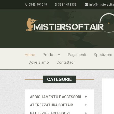
0549 991049
333 1473339
info@mistersofta
Home
Prodotti
Pagamenti
Spedizioni
Dove siamo
Contattaci
CATEGORIE
ABBIGLIAMENTO E ACCESSORI
ATTREZZATURA SOFTAIR
BATTERIE E ACCESSORI