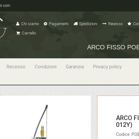
ir.com
Chi siamo
Pagamenti
Spedizioni
Recesso
Con
Carrello
ARCO FISSO POE
Recesso
Condizioni
Garanzia
Privacy policy
ARCO FI
012Y)
Codice: P