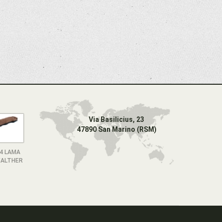
Via Basilicius, 23
47890 San Marino (RSM)
4 LAMA
ALTHER