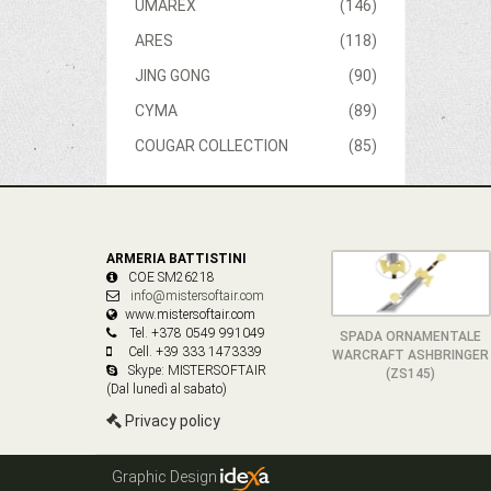
UMAREX
(146)
ARES
(118)
JING GONG
(90)
CYMA
(89)
COUGAR COLLECTION
(85)
ARMERIA BATTISTINI
COE SM26218
info@mistersoftair.com
www.mistersoftair.com
Tel. +378 0549 991049
SPADA ORNAMENTALE
Cell. +39 333 1473339
WARCRAFT ASHBRINGER
Skype: MISTERSOFTAIR
(ZS145)
(Dal lunedì al sabato)
Privacy policy
Graphic Design