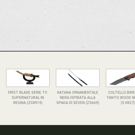
FIRST BLADE SERIE TV
KATANA ORNAMENTALE
COLTELLO BWK
SUPERNATURAL IN
NERA ISPIRATA ALLA
TANTO WOOD W
RESINA (ZS8919)
SPADA DI SEVEN (ZS669)
(5.0827)