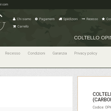
ir.com
Chi siamo
Pagamenti
Spedizioni
Recesso
Con
Carrello
COLTELLO OPI
Recesso
Condizioni
Garanzia
Privacy policy
COLTEL
(CARBO
Codice: O