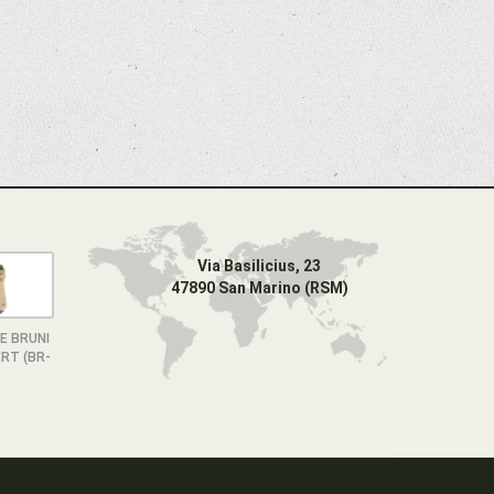
Via Basilicius, 23
47890 San Marino (RSM)
E BRUNI
RT (BR-