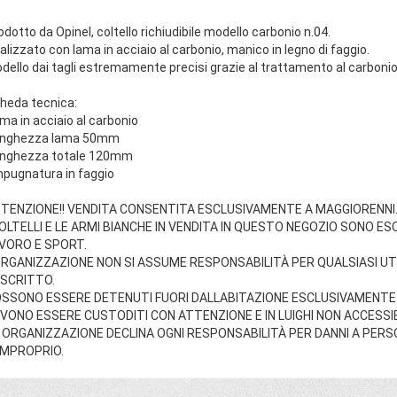
odotto da Opinel, coltello richiudibile modello carbonio n.04.
alizzato con lama in acciaio al carbonio, manico in legno di faggio.
dello dai tagli estremamente precisi grazie al trattamento al carbon
heda tecnica:
ama in acciaio al carbonio
unghezza lama 50mm
unghezza totale 120mm
mpugnatura in faggio
TENZIONE!! VENDITA CONSENTITA ESCLUSIVAMENTE A MAGGIORENNI
COLTELLI E LE ARMI BIANCHE IN VENDITA IN QUESTO NEGOZIO SONO E
VORO E SPORT.
ORGANIZZAZIONE NON SI ASSUME RESPONSABILITÀ PER QUALSIASI U
SCRITTO.
SSONO ESSERE DETENUTI FUORI DALLABITAZIONE ESCLUSIVAMENTE 
VONO ESSERE CUSTODITI CON ATTENZIONE E IN LUIGHI NON ACCESSIBI
 ORGANIZZAZIONE DECLINA OGNI RESPONSABILITÀ PER DANNI A PER
IMPROPRIO.