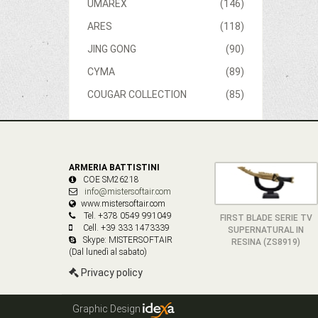
UMAREX
(146)
ARES
(118)
JING GONG
(90)
CYMA
(89)
COUGAR COLLECTION
(85)
ARMERIA BATTISTINI
COE SM26218
info@mistersoftair.com
www.mistersoftair.com
Tel. +378 0549 991049
FIRST BLADE SERIE TV
Cell. +39 333 1473339
SUPERNATURAL IN
Skype: MISTERSOFTAIR
RESINA (ZS8919)
(Dal lunedì al sabato)
Privacy policy
Graphic Design