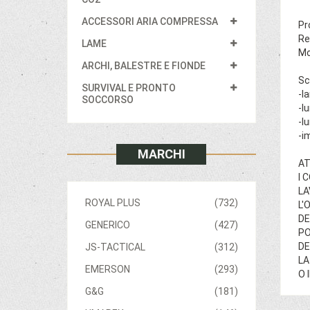
ACCESSORI ARIA COMPRESSA
Pr
Re
LAME
Mo
ARCHI, BALESTRE E FIONDE
Sc
SURVIVAL E PRONTO
-l
SOCCORSO
-l
-l
-i
MARCHI
AT
I 
LA
ROYAL PLUS
(732)
L'
DE
GENERICO
(427)
PO
DE
JS-TACTICAL
(312)
LA
EMERSON
(293)
O 
G&G
(181)