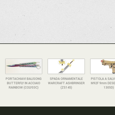
PORTACHIAVI BALISONG
SPADA ORNAMENTALE
PISTOLA A SALV
BUTTERFLY IN ACCIAIO
WARCRAFT ASHBRINGER
M92F 9mm DESE
RAINBOW (COLY03C)
(ZS145)
1305D)