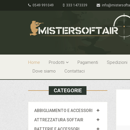
0549 991049
333 1473339
info@mistersofta
Home
Prodotti
Pagamenti
Spedizioni
Dove siamo
Contattaci
CATEGORIE
ABBIGLIAMENTO E ACCESSORI
ATTREZZATURA SOFTAIR
BATTERIE E ACCESSORI