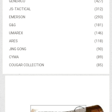
GENERICO
(427)
JS-TACTICAL
(312)
EMERSON
(293)
G&G
(181)
UMAREX
(146)
ARES
(118)
JING GONG
(90)
CYMA
(89)
COUGAR COLLECTION
(85)