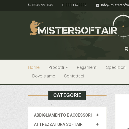
0549 991049
333 1473339
info@mistersofta
R
Home
Prodotti
Pagamenti
Spedizioni
Dove siamo
Contattaci
CATEGORIE
ABBIGLIAMENTO E ACCESSORI
ATTREZZATURA SOFTAIR