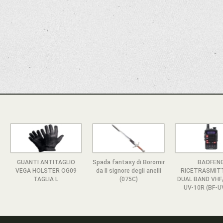
GUANTI ANTITAGLIO
Spada fantasy di Boromir
BAOFEN
VEGA HOLSTER OG09
da Il signore degli anelli
RICETRASMIT
TAGLIA L
(075C)
DUAL BAND VHF
UV-10R (BF-U