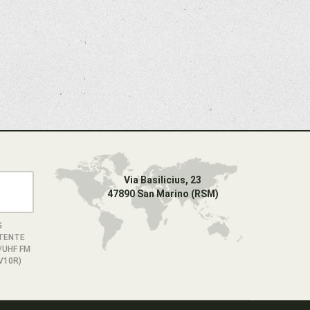
Via Basilicius, 23
47890 San Marino (RSM)
G
TENTE
/UHF FM
V10R)