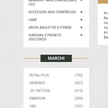
ARMERIA - ARIA COMPRESSA E
CO2
ACCESSORI ARIA COMPRESSA
Pr
Re
LAME
mu
ARCHI, BALESTRE E FIONDE
Co
At
SURVIVAL E PRONTO
Ba
SOCCORSO
MARCHI
ROYAL PLUS
(732)
GENERICO
(427)
JS-TACTICAL
(312)
EMERSON
(293)
G&G
(181)