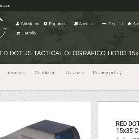
ir.com
Chi siamo
Pagamenti
Spedizioni
Recesso
Con
Carrello
ED DOT JS TACTICAL OLOGRAFICO HD103 15x35
Recesso
Condizioni
Garanzia
Privacy policy
RED DO
15x35 C