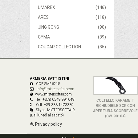
UMAREX
(146)
ARES
(118)
JING GONG
(90)
CYMA
(89)
COUGAR COLLECTION
(85)
ARMERIA BATTISTINI
COE SM26218
info@mistersoftair.com
www.mistersoftair.com
Tel. +378 0549 991049
COLTELLO KARAMBIT
Cell. +39 333 1473339
RICHIUDIBILE SCK CON
Skype: MISTERSOFTAIR
APERTURA SCORREVOLE
(Dal lunedì al sabato)
(CW-90104)
Privacy policy