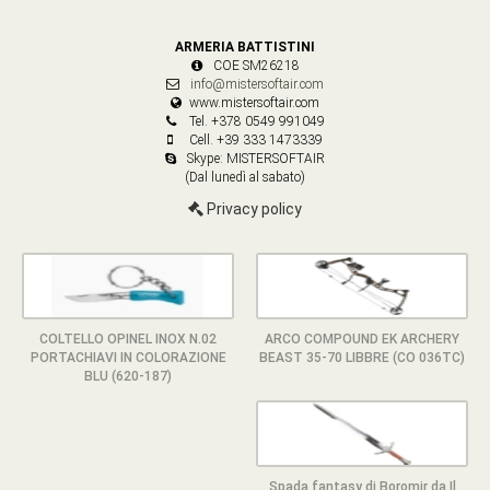
ARMERIA BATTISTINI
COE SM26218
info@mistersoftair.com
www.mistersoftair.com
Tel. +378 0549 991049
Cell. +39 333 1473339
Skype: MISTERSOFTAIR
(Dal lunedì al sabato)
Privacy policy
COLTELLO OPINEL INOX N.02
ARCO COMPOUND EK ARCHERY
PORTACHIAVI IN COLORAZIONE
BEAST 35-70 LIBBRE (CO 036TC)
BLU (620-187)
Spada fantasy di Boromir da Il