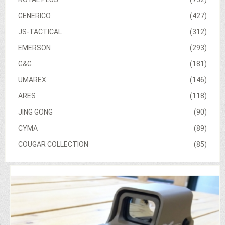
GENERICO
(427)
JS-TACTICAL
(312)
EMERSON
(293)
G&G
(181)
UMAREX
(146)
ARES
(118)
JING GONG
(90)
CYMA
(89)
COUGAR COLLECTION
(85)