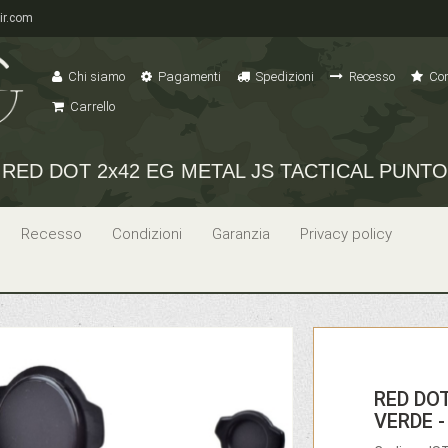
ir.com
Chi siamo
Pagamenti
Spedizioni
Recesso
Con
Carrello
RED DOT 2x42 EG METAL JS TACTICAL PUNTO
Recesso
Condizioni
Garanzia
Privacy policy
RED DO
VERDE -