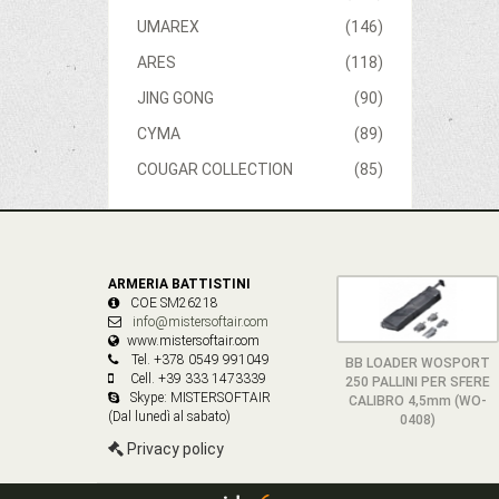
UMAREX
(146)
ARES
(118)
JING GONG
(90)
CYMA
(89)
COUGAR COLLECTION
(85)
ARMERIA BATTISTINI
COE SM26218
info@mistersoftair.com
www.mistersoftair.com
Tel. +378 0549 991049
BB LOADER WOSPORT
Cell. +39 333 1473339
250 PALLINI PER SFERE
Skype: MISTERSOFTAIR
CALIBRO 4,5mm (WO-
(Dal lunedì al sabato)
0408)
Privacy policy