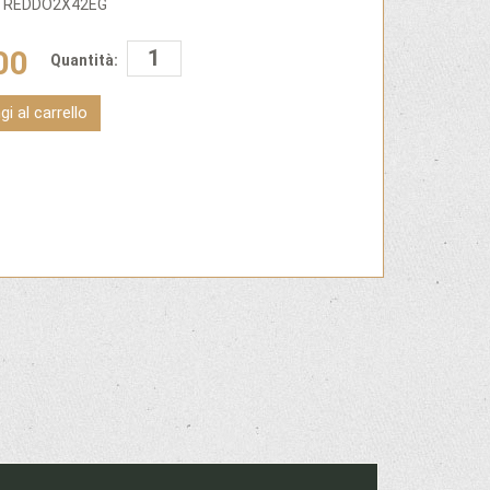
STREDDO2X42EG
00
Quantità:
i al carrello