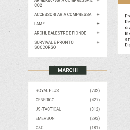
ARMERIA - ARIA COMPRESSA E
CO2
ACCESSORI ARIA COMPRESSA
Pr
Re
LAME
di
ARCHI, BALESTRE E FIONDE
In
at
SURVIVAL E PRONTO
Di
SOCCORSO
MARCHI
ROYAL PLUS
(732)
GENERICO
(427)
JS-TACTICAL
(312)
EMERSON
(293)
G&G
(181)