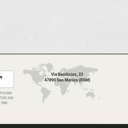
Via Basilicius, 23
47890 San Marino (RSM)
MPOUND
TER 200
 (MK-