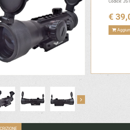
Codice: J
€ 39,
Aggiung
CRIZIONE