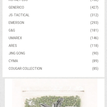
GENERICO
(427)
JS-TACTICAL
(312)
EMERSON
(293)
G&G
(181)
UMAREX
(146)
ARES
(118)
JING GONG
(90)
CYMA
(89)
COUGAR COLLECTION
(85)