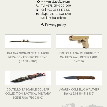
www.mistersoftair.com
Tel. +378 0549 991049
Cell. +39 333 1473339
Skype: MISTERSOFTAIR
(Dal lunedì al sabato)
Privacy policy
KATANA ORNAMENTALE TACHI
PISTOLA A SALVE BRUNI G17
NERA CON FODERO IN LEGNO
CALIBRO 9mm DESERT (BR-
(JL148 NERO)
1401D)
COLTELLO TASCABILE COUGAR
UMAREX COLTELLO WALTHER
COLLECTION TACTICAL MILITARY
BWK2 5.0830 (511339)
SCENE USA (FD3039-2)