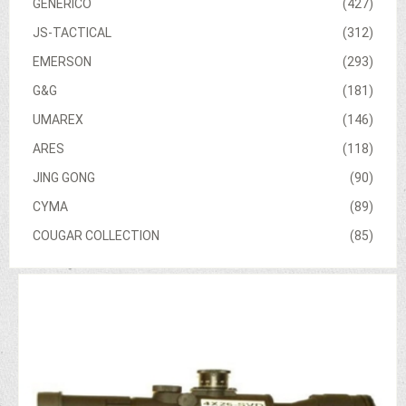
GENERICO
(427)
JS-TACTICAL
(312)
EMERSON
(293)
G&G
(181)
UMAREX
(146)
ARES
(118)
JING GONG
(90)
CYMA
(89)
COUGAR COLLECTION
(85)