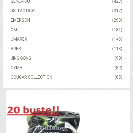
GENERICO
(427)
JS-TACTICAL
(312)
EMERSON
(293)
G&G
(181)
UMAREX
(146)
ARES
(118)
JING GONG
(90)
CYMA
(89)
COUGAR COLLECTION
(85)