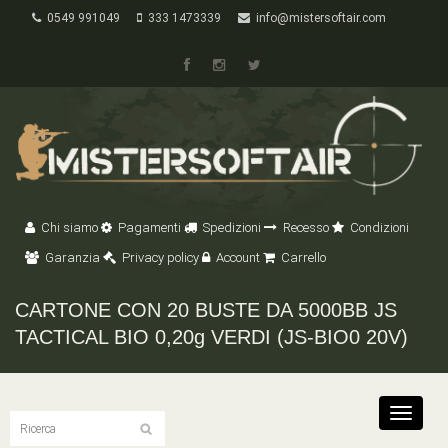
0549 991049
333 1473339
info@mistersoftair.com
Chi siamo
Pagamenti
Spedizioni
Recesso
Condizioni
Garanzia
Privacy policy
Account
Carrello
CARTONE CON 20 BUSTE DA 5000BB JS
TACTICAL BIO 0,20g VERDI (JS-BIO0 20V)
Toggle
navigat