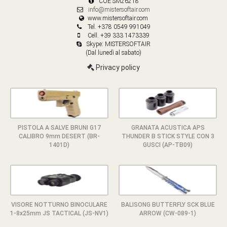
COE SM26218
info@mistersoftair.com
www.mistersoftair.com
Tel. +378 0549 991049
Cell. +39 333 1473339
Skype: MISTERSOFTAIR
(Dal lunedì al sabato)
Privacy policy
PISTOLA A SALVE BRUNI G17
GRANATA ACUSTICA APS
CALIBRO 9mm DESERT (BR-
THUNDER B STICK STYLE CON 3
1401D)
GUSCI (AP-TB09)
VISORE NOTTURNO BINOCULARE
BALISONG BUTTERFLY SCK BLUE
1-8x25mm JS TACTICAL (JS-NV1)
ARROW (CW-089-1)