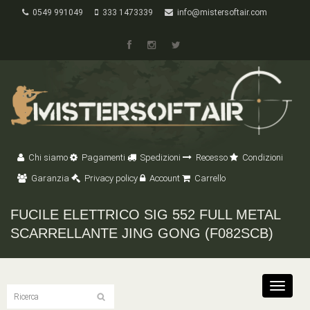
0549 991049
333 1473339
info@mistersoftair.com
Chi siamo
Pagamenti
Spedizioni
Recesso
Condizioni
Garanzia
Privacy policy
Account
Carrello
FUCILE ELETTRICO SIG 552 FULL METAL
SCARRELLANTE JING GONG (F082SCB)
Toggle
navigat