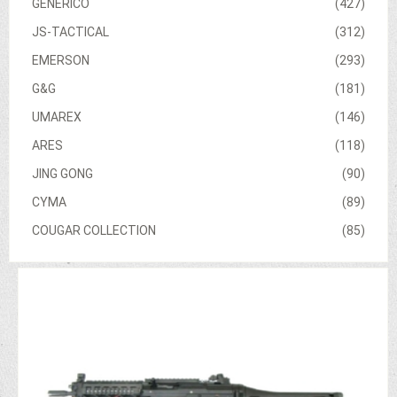
GENERICO
(427)
JS-TACTICAL
(312)
EMERSON
(293)
G&G
(181)
UMAREX
(146)
ARES
(118)
JING GONG
(90)
CYMA
(89)
COUGAR COLLECTION
(85)