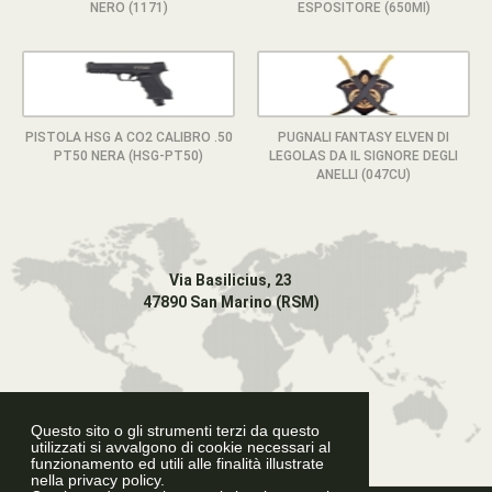
NERO (1171)
ESPOSITORE (650MI)
PISTOLA HSG A CO2 CALIBRO .50
PUGNALI FANTASY ELVEN DI
PT50 NERA (HSG-PT50)
LEGOLAS DA IL SIGNORE DEGLI
ANELLI (047CU)
Via Basilicius, 23
47890 San Marino (RSM)
Questo sito o gli strumenti terzi da questo
utilizzati si avvalgono di cookie necessari al
funzionamento ed utili alle finalità illustrate
nella privacy policy.