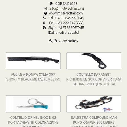
COE SM26218
info@mistersoftair.com
www.mistersoftair.com
Tel. +378 0549 991049
Cell. +39 333 1473339
Skype: MISTERSOFTAIR
(Dal lunedì al sabato)
Privacy policy
FUCILE A POMPA CYMA 357
COLTELLO KARAMBIT
SHORTY BLACK METAL (CM357M)
RICHIUDIBILE SCK CON APERTURA
SCORREVOLE (CW-90104)
COLTELLO OPINEL INOX N.02
BALESTRA COMPOUND MAN
PORTACHIAVI IN COLORAZIONE
KUNG KRAKEN 200 LIBBRE