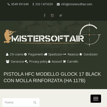
0549 991049
333 1473339
info@mistersoftair.com
Chi siamo
Pagamenti
Spedizioni
Recesso
Condizioni
Garanzia
Privacy policy
Account
Carrello
PISTOLA HFC MODELLO GLOCK 17 BLACK
CON MOLLA RINFORZATA (HA 117B)
Toggle
navigat