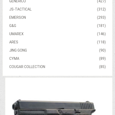
GENERICO
(427)
JS-TACTICAL
(312)
EMERSON
(293)
G&G
(181)
UMAREX
(146)
ARES
(118)
JING GONG
(90)
CYMA
(89)
COUGAR COLLECTION
(85)