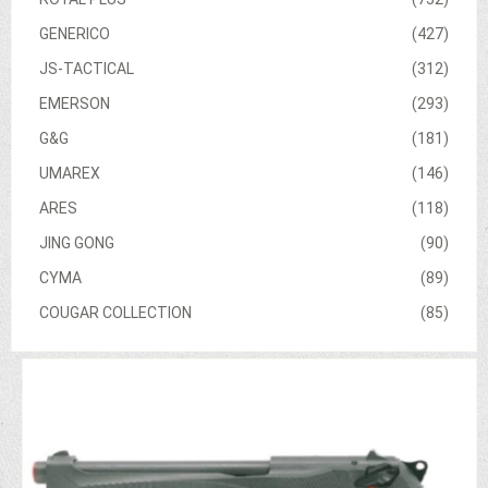
GENERICO
(427)
JS-TACTICAL
(312)
EMERSON
(293)
G&G
(181)
UMAREX
(146)
ARES
(118)
JING GONG
(90)
CYMA
(89)
COUGAR COLLECTION
(85)