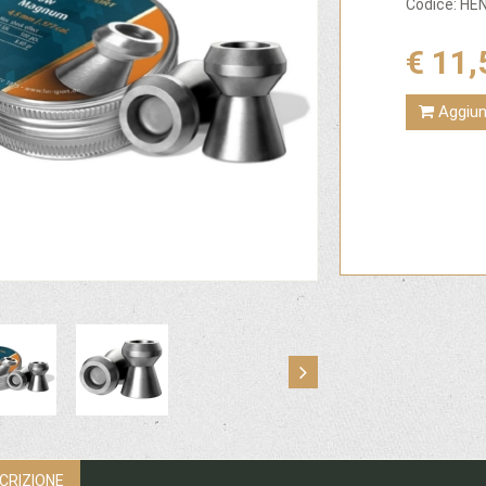
Codice: H
€ 11,
Aggiung
CRIZIONE