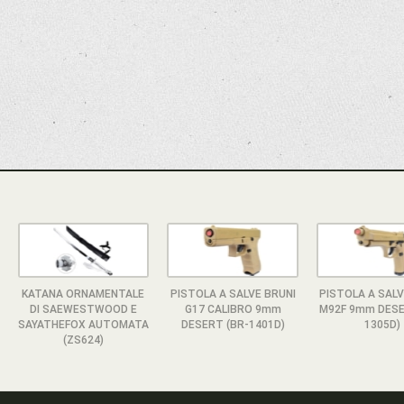
KATANA ORNAMENTALE
PISTOLA A SALVE BRUNI
PISTOLA A SALV
DI SAEWESTWOOD E
G17 CALIBRO 9mm
M92F 9mm DESE
SAYATHEFOX AUTOMATA
DESERT (BR-1401D)
1305D)
(ZS624)