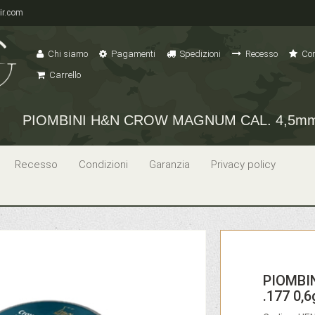
ir.com
Chi siamo
Pagamenti
Spedizioni
Recesso
Con
Carrello
PIOMBINI H&N CROW MAGNUM CAL. 4,5mm .
Recesso
Condizioni
Garanzia
Privacy policy
PIOMBI
.177 0,