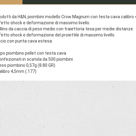
odotti da H&N, piombini modello Crow Magnum con testa cava calibro 
fetto shock e deformazione di massimo livello.
llino da caccia di peso medio con traiettoria tesa per medie distanze.
fetto shock e deformazione del proiettile di massimo livello.
scio con punta cava estesa.
ipo piombino pellet con testa cava
onfezionati in scatola da 500 piombini
eso piombino 0,57g (8.80 GR)
alibro 4,5mm (.177)