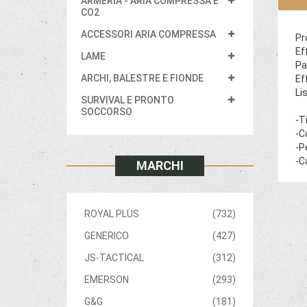
ARMERIA - ARIA COMPRESSA E
CO2
ACCESSORI ARIA COMPRESSA
Pr
Ef
LAME
Pa
ARCHI, BALESTRE E FIONDE
Ef
Li
SURVIVAL E PRONTO
SOCCORSO
-T
-C
-P
-C
MARCHI
ROYAL PLUS
(732)
GENERICO
(427)
JS-TACTICAL
(312)
EMERSON
(293)
G&G
(181)