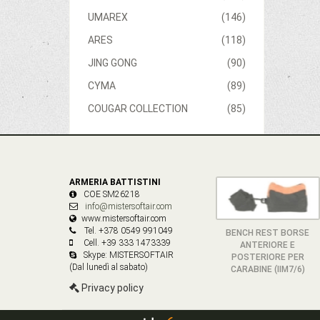
UMAREX
(146)
ARES
(118)
JING GONG
(90)
CYMA
(89)
COUGAR COLLECTION
(85)
ARMERIA BATTISTINI
COE SM26218
info@mistersoftair.com
www.mistersoftair.com
Tel. +378 0549 991049
BENCH REST BORSE
Cell. +39 333 1473339
ANTERIORE E
Skype: MISTERSOFTAIR
POSTERIORE PER
(Dal lunedì al sabato)
CARABINE (IIM7/6)
Privacy policy