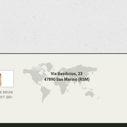
Via Basilicius, 23
47890 San Marino (RSM)
E BRUNI
RT (BR-