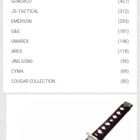
GENERICO
(427)
JS-TACTICAL
(312)
EMERSON
(293)
G&G
(181)
UMAREX
(146)
ARES
(118)
JING GONG
(90)
CYMA
(89)
COUGAR COLLECTION
(85)