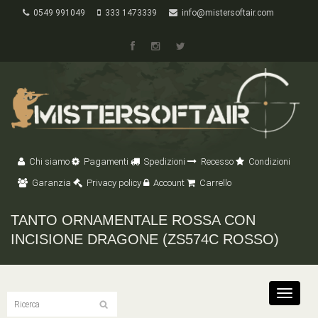
0549 991049
333 1473339
info@mistersoftair.com
Chi siamo
Pagamenti
Spedizioni
Recesso
Condizioni
Garanzia
Privacy policy
Account
Carrello
TANTO ORNAMENTALE ROSSA CON
INCISIONE DRAGONE (ZS574C ROSSO)
Toggle
navigat