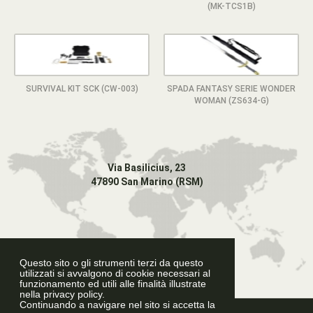
(MK-TCS1B)
SURVIVAL KIT SCK (CW-003)
SPADA FANTASY SERIE WONDER
WOMAN (ZS634-G)
Via Basilicius, 23
47890 San Marino (RSM)
Questo sito o gli strumenti terzi da questo
utilizzati si avvalgono di cookie necessari al
funzionamento ed utili alle finalità illustrate
nella privacy policy.
Continuando a navigare nel sito si accetta la
Graphic Design