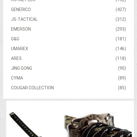
GENERICO
(427)
JS-TACTICAL
(312)
EMERSON
(293)
G&G
(181)
UMAREX
(146)
ARES
(118)
JING GONG
(90)
CYMA
(89)
COUGAR COLLECTION
(85)