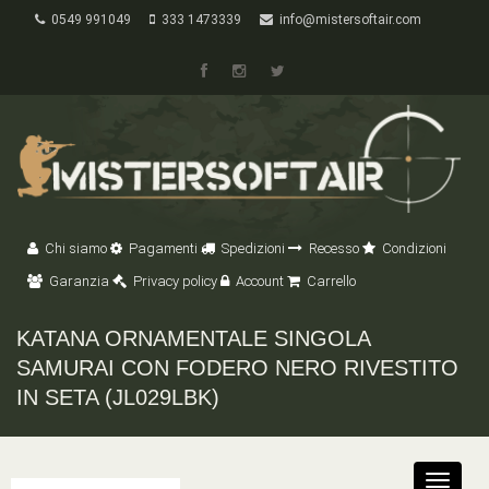
0549 991049
333 1473339
info@mistersoftair.com
Chi siamo
Pagamenti
Spedizioni
Recesso
Condizioni
Garanzia
Privacy policy
Account
Carrello
KATANA ORNAMENTALE SINGOLA
SAMURAI CON FODERO NERO RIVESTITO
IN SETA (JL029LBK)
Toggle