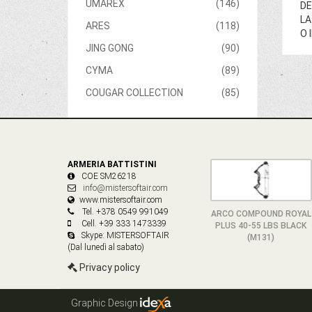
UMAREX
(146)
DE
LA
ARES
(118)
O 
JING GONG
(90)
CYMA
(89)
COUGAR COLLECTION
(85)
ARMERIA BATTISTINI
COE SM26218
info@mistersoftair.com
www.mistersoftair.com
Tel. +378 0549 991049
ARCO COMPOUND ROYAL
Cell. +39 333 1473339
PLUS 40-55 LBS BLACK
Skype: MISTERSOFTAIR
(M131)
(Dal lunedì al sabato)
Privacy policy
Graphic Design