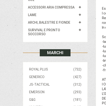
ACCESSORI ARIA COMPRESSA
Es
I c
LAME
Re
ARCHI, BALESTRE E FIONDE
ro
In
SURVIVAL E PRONTO
SOCCORSO
Sc
-l
-l
-l
MARCHI
-l
-li
-cl
ROYAL PLUS
(732)
-f
GENERICO
(427)
AT
I 
JS-TACTICAL
(312)
LA
EMERSON
(293)
L'
DE
G&G
(181)
PO