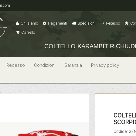
ir.com
Chi siamo
Pagamenti
Spedizioni
Recesso
Con
Carrello
COLTELLO KARAMBIT RICHIUDI
Recesso
Condizioni
Garanzia
Privacy policy
COLTEL
SCORPI
Codice: G