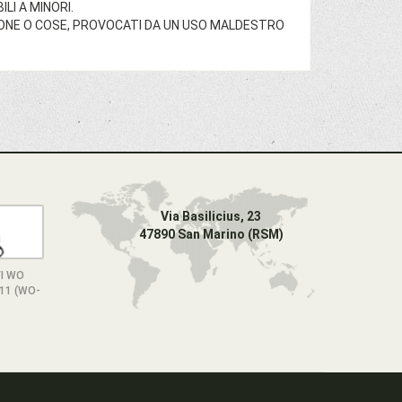
LI A MINORI.
SONE O COSE, PROVOCATI DA UN USO MALDESTRO
Via Basilicius, 23
47890 San Marino (RSM)
I WO
11 (WO-