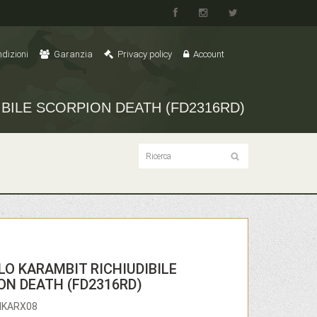
dizioni
Garanzia
Privacy policy
Account
BILE SCORPION DEATH (FD2316RD)
LO KARAMBIT RICHIUDIBILE
ON DEATH (FD2316RD)
ENKARX08