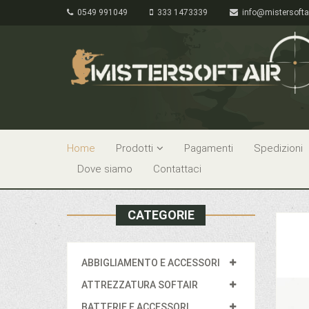
0549 991049
333 1473339
info@mistersofta
Home
Prodotti
Pagamenti
Spedizioni
Dove siamo
Contattaci
CATEGORIE
ABBIGLIAMENTO E ACCESSORI
ATTREZZATURA SOFTAIR
BATTERIE E ACCESSORI