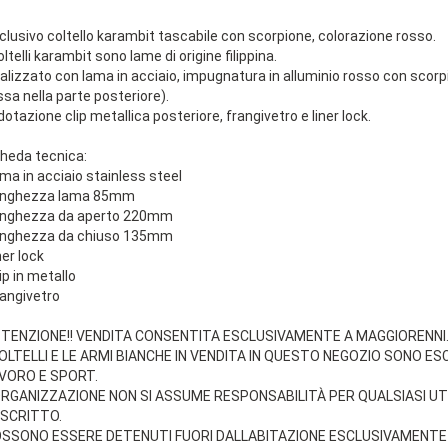
clusivo coltello karambit tascabile con scorpione, colorazione rosso.
oltelli karambit sono lame di origine filippina.
alizzato con lama in acciaio, impugnatura in alluminio rosso con scorpio
ssa nella parte posteriore).
 dotazione clip metallica posteriore, frangivetro e liner lock.
heda tecnica:
ama in acciaio stainless steel
unghezza lama 85mm
unghezza da aperto 220mm
unghezza da chiuso 135mm
ner lock
ip in metallo
rangivetro
TENZIONE!! VENDITA CONSENTITA ESCLUSIVAMENTE A MAGGIORENNI
COLTELLI E LE ARMI BIANCHE IN VENDITA IN QUESTO NEGOZIO SONO E
VORO E SPORT.
ORGANIZZAZIONE NON SI ASSUME RESPONSABILITÀ PER QUALSIASI U
SCRITTO.
SSONO ESSERE DETENUTI FUORI DALLABITAZIONE ESCLUSIVAMENTE 