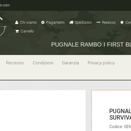
ir.com
Chi siamo
Pagamenti
Spedizioni
Recesso
Con
Carrello
PUGNALE RAMBO I FIRST BL
Recesso
Condizioni
Garanzia
Privacy policy
PUGNAL
SURVIVA
Codice: G