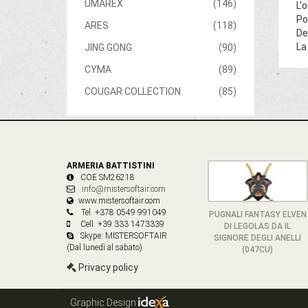
UMAREX
(146)
L'
Po
ARES
(118)
De
La
JING GONG
(90)
CYMA
(89)
COUGAR COLLECTION
(85)
ARMERIA BATTISTINI
COE SM26218
info@mistersoftair.com
www.mistersoftair.com
Tel. +378 0549 991049
PUGNALI FANTASY ELVEN
Cell. +39 333 1473339
DI LEGOLAS DA IL
Skype: MISTERSOFTAIR
SIGNORE DEGLI ANELLI
(Dal lunedì al sabato)
(047CU)
Privacy policy
Graphic Design