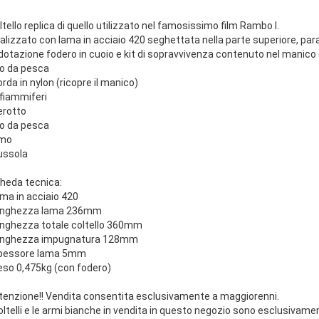
ltello replica di quello utilizzato nel famosissimo film Rambo I.
alizzato con lama in acciaio 420 seghettata nella parte superiore, para
 dotazione fodero in cuoio e kit di sopravvivenza contenuto nel manic
ilo da pesca
orda in nylon (ricopre il manico)
 fiammiferi
erotto
ilo da pesca
mo
ussola
heda tecnica:
ama in acciaio 420
unghezza lama 236mm
unghezza totale coltello 360mm
unghezza impugnatura 128mm
pessore lama 5mm
eso 0,475kg (con fodero)
tenzione!! Vendita consentita esclusivamente a maggiorenni.
coltelli e le armi bianche in vendita in questo negozio sono esclusivamen