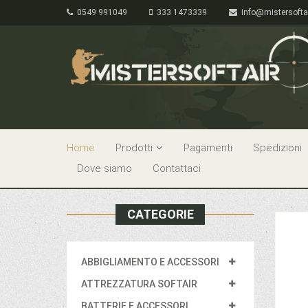
0549 991049
333 1473339
info@mistersofta
Home
Prodotti
Pagamenti
Spedizioni
Dove siamo
Contattaci
CATEGORIE
ABBIGLIAMENTO E ACCESSORI
ATTREZZATURA SOFTAIR
BATTERIE E ACCESSORI