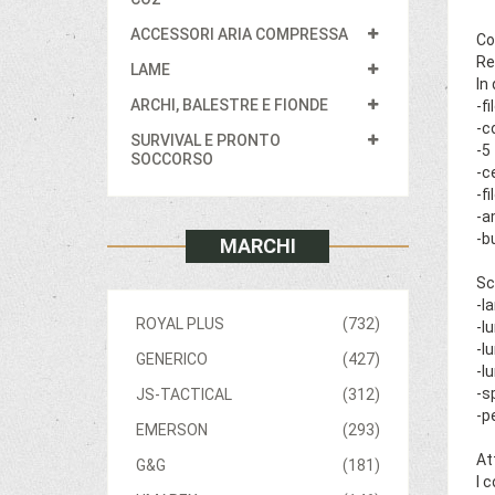
ACCESSORI ARIA COMPRESSA
Co
Re
LAME
In
ARCHI, BALESTRE E FIONDE
-f
-c
SURVIVAL E PRONTO
-5
SOCCORSO
-c
-f
-a
-b
MARCHI
Sc
-l
ROYAL PLUS
(732)
-l
-l
GENERICO
(427)
-l
-s
JS-TACTICAL
(312)
-p
EMERSON
(293)
At
G&G
(181)
I 