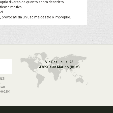
roprio diverso da quanto sopra descritto.
ficato motivo.
ri.
, provocati da un uso maldestro o improprio.
Via Basilicius, 23
47890 San Marino (RSM)
LTI
E
EAR
6628H)