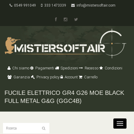
0549 991049
333 1473339
info@mistersoftair.com
Chi siamo
Pagamenti
Spedizioni
Recesso
Condizioni
Garanzia
Privacy policy
Account
Carrello
FUCILE ELETTRICO GR4 G26 MOE BLACK
FULL METAL G&G (GGC4B)
Toggle
navigat