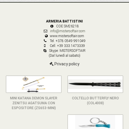
ARMERIA BATTISTINI
COE SM26218
info@mistersoftair.com
www.mistersoftair.com
Tel. +378 0549 991049
Cell. +39 333 1473339
Skype: MISTERSOFTAIR
(Dal lunedì al sabato)
Privacy policy
MINI KATANA DEMON SLAYER
COLTELLO BUTTERFLY NERO
ZENITSU AGATSUMA CON
(COL4008)
ESPOSITORE (ZS653-MINI)