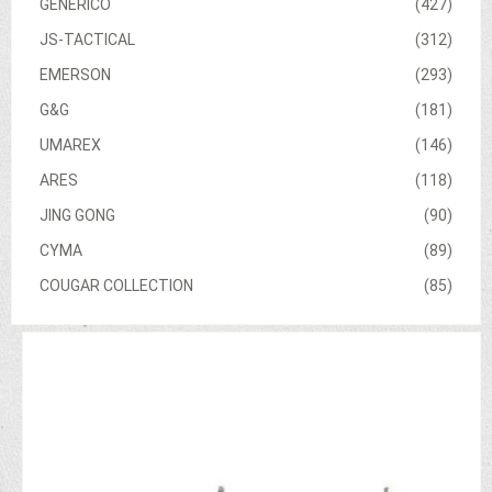
GENERICO
(427)
JS-TACTICAL
(312)
EMERSON
(293)
G&G
(181)
UMAREX
(146)
ARES
(118)
JING GONG
(90)
CYMA
(89)
COUGAR COLLECTION
(85)