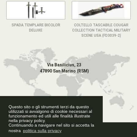
SPADA TEMPLARE BICOLOR
COLTELLO TASCABILE COUGAR
DELUXE
COLLECTION TACTICAL MILITARY
SCENE USA (FD3039-2)
Via Basilicius, 23
47890 San Marino (RSM)
Questo sito o gli strumenti terzi da questo
utilizzati si avvalgono di cookie necessari al
funzionamento ed utili alle finalità illustrate
nella privacy policy.
Continuando a navigare nel sito si accetta la
Graphic Design
nostra
politica sulla privacy