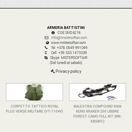
ARMERIA BATTISTINI
COE SM26218
info@mistersoftair.com
www.mistersoftair.com
Tel. +378 0549 991049
Cell. +39 333 1473339
Skype: MISTERSOFTAIR
(Dal lunedì al sabato)
Privacy policy
CORPETTO TATTICO ROYAL
BALESTRA COMPOUND MAN
PLUS VERDE MILITARE (VT-1104V)
KUNG KRAKEN 200 LIBBRE
FOREST CAMO FULL KIT (MK-
XB58FC)