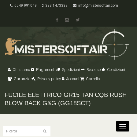
0549 991049
333 1473339
info@mistersoftair.com
Chi siamo
Pagamenti
Spedizioni
Recesso
Condizioni
Garanzia
Privacy policy
Account
Carrello
FUCILE ELETTRICO GR15 TAN CQB RUSH
BLOW BACK G&G (GG18SCT)
Toggle
navigat