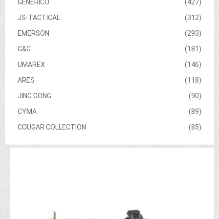
GENERICO
(427)
JS-TACTICAL
(312)
EMERSON
(293)
G&G
(181)
UMAREX
(146)
ARES
(118)
JING GONG
(90)
CYMA
(89)
COUGAR COLLECTION
(85)