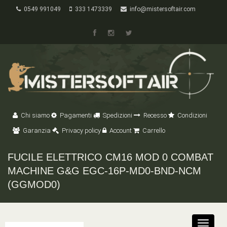
0549 991049
333 1473339
info@mistersoftair.com
Chi siamo
Pagamenti
Spedizioni
Recesso
Condizioni
Garanzia
Privacy policy
Account
Carrello
FUCILE ELETTRICO CM16 MOD 0 COMBAT
MACHINE G&G EGC-16P-MD0-BND-NCM
(GGMOD0)
Toggle