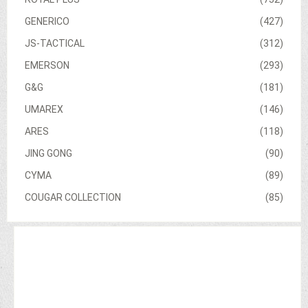
GENERICO
(427)
JS-TACTICAL
(312)
EMERSON
(293)
G&G
(181)
UMAREX
(146)
ARES
(118)
JING GONG
(90)
CYMA
(89)
COUGAR COLLECTION
(85)