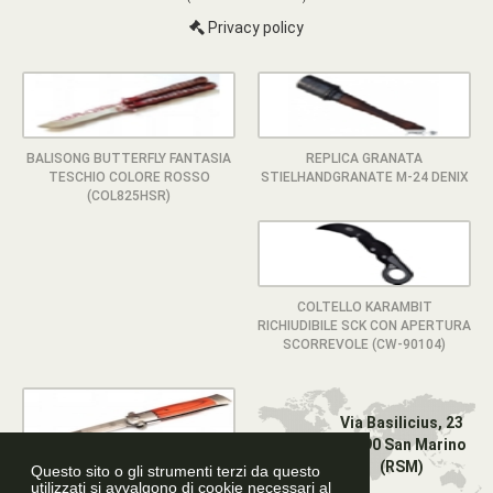
Privacy policy
BALISONG BUTTERFLY FANTASIA
REPLICA GRANATA
TESCHIO COLORE ROSSO
STIELHANDGRANATE M-24 DENIX
(COL825HSR)
COLTELLO KARAMBIT
RICHIUDIBILE SCK CON APERTURA
SCORREVOLE (CW-90104)
Via Basilicius, 23
47890 San Marino
(RSM)
Questo sito o gli strumenti terzi da questo
COLTELLO TASCABILE COUGAR
utilizzati si avvalgono di cookie necessari al
COLLECTION STILETTO LEGNO