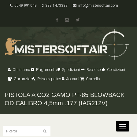
0549 991049
333 1473339
info@mistersoftair.com
Chi siamo
Pagamenti
Spedizioni
Recesso
Condizioni
Garanzia
Privacy policy
Account
Carrello
PISTOLA A CO2 GAMO PT-85 BLOWBACK
OD CALIBRO 4,5mm .177 (IAG212V)
Toggle
navigat