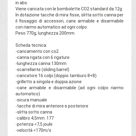
in abs.
Viene caricata con le bombolette CO2 standard da 12g.
In dotazione tacche di mira fisse, slitta sotto canna per
il fissaggio di accessori, cane armabile e disarmabile
con riarmo automatico ad ogni colpo.
Peso 770g, lunghezza 200mm.
Scheda tecnica:
-caricamento con co2
-canna rigata con 6 rigature
-lunghezza canna 130mm
-scarrellante (sliding barrel)
-caricatore 16 colpi (doppio tamburo 8+8)
-grilletto a singola e doppia azione
-cane armabile e disarmabile (ad ogni colpo riarmo
automatico)
-sicura manuale
-tacche di mira anteriore e posteriore
-slitta sotto canna
-calibro 4,5mm .177
-potenza <7,5 joule
-velocità <170m/s