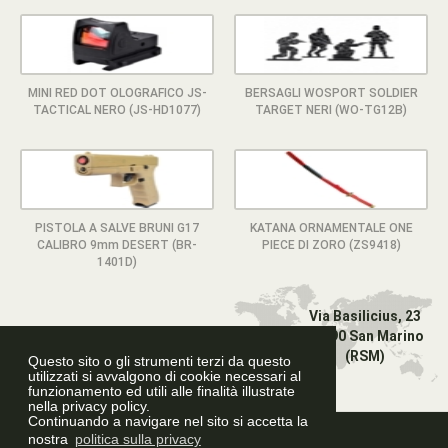
MINI RED DOT OLOGRAFICO JS-
BERSAGLI WOSPORT SOLDIER
TACTICAL NERO (JS-HD1077)
TARGET NERI (WO-TG12B)
PISTOLA A SALVE BRUNI G17
KATANA ORNAMENTALE ONE
CALIBRO 9mm DESERT (BR-
PIECE DI ZORO (ZS9418)
1401D)
Via Basilicius, 23
47890 San Marino
(RSM)
Questo sito o gli strumenti terzi da questo
utilizzati si avvalgono di cookie necessari al
funzionamento ed utili alle finalità illustrate
nella privacy policy.
Continuando a navigare nel sito si accetta la
Graphic Design
nostra
politica sulla privacy