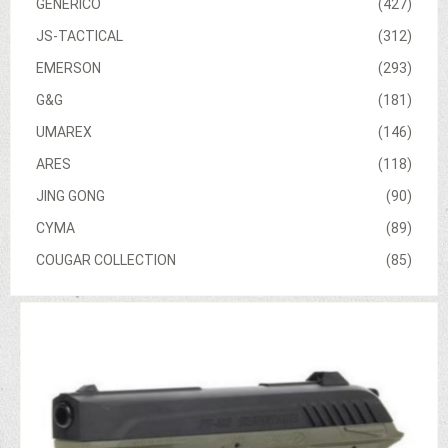
GENERICO
(427)
JS-TACTICAL
(312)
EMERSON
(293)
G&G
(181)
UMAREX
(146)
ARES
(118)
JING GONG
(90)
CYMA
(89)
COUGAR COLLECTION
(85)