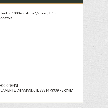
shadow 1000-x calibro 4,5 mm (.177).
ggevole.
AGGIORENNI.
TIVAMENTE CHIAMANDO IL 3331473339 PERCHE'