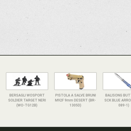
BERSAGLI WOSPORT
PISTOLA A SALVE BRUNI
BALISONG BUT
SOLDIER TARGET NERI
M92F 9mm DESERT (BR-
SCK BLUE ARR
(WO-TG12B)
1305D)
089-1)