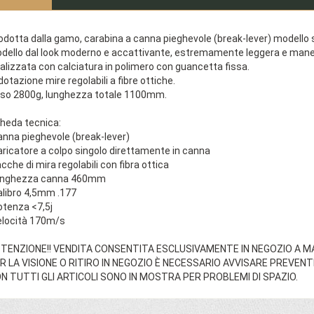
odotta dalla gamo, carabina a canna pieghevole (break-lever) modello 
dello dal look moderno e accattivante, estremamente leggera e mane
alizzata con calciatura in polimero con guancetta fissa.
 dotazione mire regolabili a fibre ottiche.
so 2800g, lunghezza totale 1100mm.
heda tecnica:
anna pieghevole (break-lever)
aricatore a colpo singolo direttamente in canna
acche di mira regolabili con fibra ottica
unghezza canna 460mm
alibro 4,5mm .177
otenza <7,5j
elocità 170m/s
TENZIONE!! VENDITA CONSENTITA ESCLUSIVAMENTE IN NEGOZIO A M
R LA VISIONE O RITIRO IN NEGOZIO È NECESSARIO AVVISARE PREVEN
N TUTTI GLI ARTICOLI SONO IN MOSTRA PER PROBLEMI DI SPAZIO.