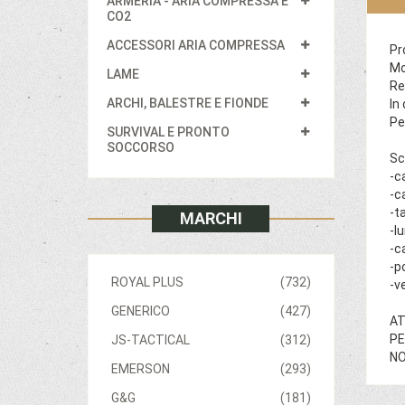
ARMERIA - ARIA COMPRESSA E
CO2
ACCESSORI ARIA COMPRESSA
Pr
Mo
LAME
Re
ARCHI, BALESTRE E FIONDE
In
Pe
SURVIVAL E PRONTO
SOCCORSO
Sc
-c
-c
-t
MARCHI
-l
-c
-p
ROYAL PLUS
(732)
-v
GENERICO
(427)
AT
PE
JS-TACTICAL
(312)
NO
EMERSON
(293)
G&G
(181)