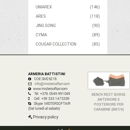
UMAREX
(146)
ARES
(118)
JING GONG
(90)
CYMA
(89)
COUGAR COLLECTION
(85)
ARMERIA BATTISTINI
COE SM26218
info@mistersoftair.com
www.mistersoftair.com
Tel. +378 0549 991049
BENCH REST BORSE
Cell. +39 333 1473339
ANTERIORE E
Skype: MISTERSOFTAIR
POSTERIORE PER
(Dal lunedì al sabato)
CARABINE (IIM7/6)
Privacy policy