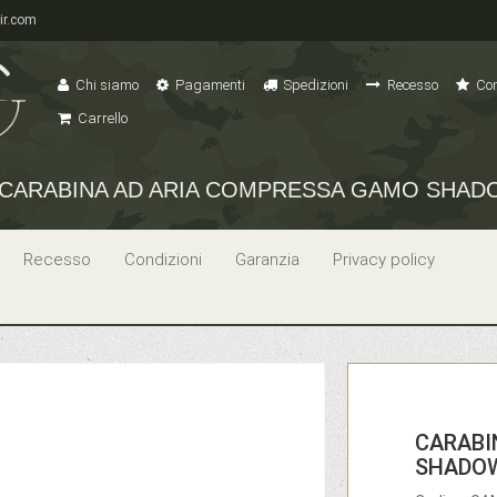
ir.com
Chi siamo
Pagamenti
Spedizioni
Recesso
Con
Carrello
CARABINA AD ARIA COMPRESSA GAMO SHADOW 
Recesso
Condizioni
Garanzia
Privacy policy
CARABI
SHADOW 