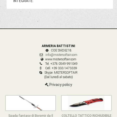
INTEGRATE.
ARMERIA BATTISTINI
COE SM26218
info@mistersoftair.com
www.mistersoftair.com
Tel. +378 0549 991049
Cell. +39 333 1473339
Skype: MISTERSOFTAIR
(Dal lunedì al sabato)
Privacy policy
Spada fantasy di Boromir da Il
COLTELLO TATTICO RICHIUDIBILE