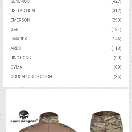
GENERICO
(427)
JS-TACTICAL
(312)
EMERSON
(293)
G&G
(181)
UMAREX
(146)
ARES
(118)
JING GONG
(90)
CYMA
(89)
COUGAR COLLECTION
(85)