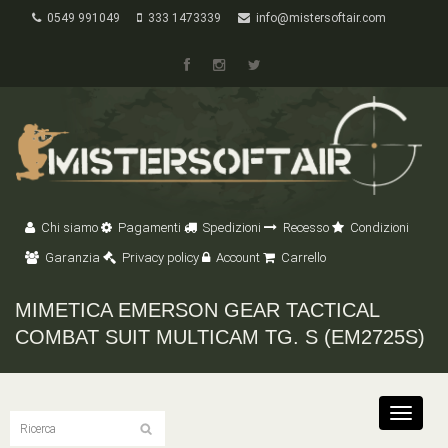
0549 991049
333 1473339
info@mistersoftair.com
Chi siamo
Pagamenti
Spedizioni
Recesso
Condizioni
Garanzia
Privacy policy
Account
Carrello
MIMETICA EMERSON GEAR TACTICAL
COMBAT SUIT MULTICAM TG. S (EM2725S)
Toggle
navigat