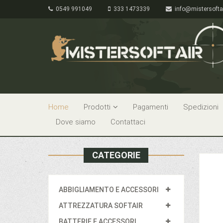
0549 991049
333 1473339
info@mistersofta
Home
Prodotti
Pagamenti
Spedizioni
Dove siamo
Contattaci
CATEGORIE
ABBIGLIAMENTO E ACCESSORI
ATTREZZATURA SOFTAIR
BATTERIE E ACCESSORI