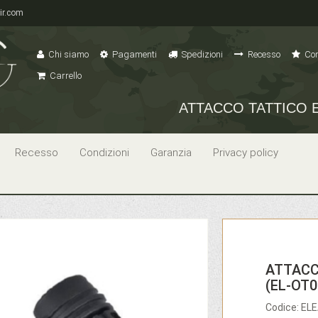
ir.com
Chi siamo
Pagamenti
Spedizioni
Recesso
Con
Carrello
ATTACCO TATTICO 
Recesso
Condizioni
Garanzia
Privacy policy
ATTACC
(EL-OT0
Codice: E