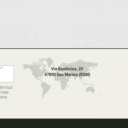
Via Basilicius, 23
47890 San Marino (RSM)
ENTALE
ATAKE
593)