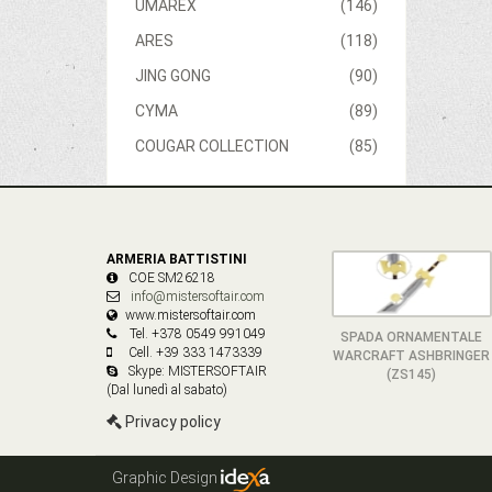
UMAREX
(146)
ARES
(118)
JING GONG
(90)
CYMA
(89)
COUGAR COLLECTION
(85)
ARMERIA BATTISTINI
COE SM26218
info@mistersoftair.com
www.mistersoftair.com
Tel. +378 0549 991049
SPADA ORNAMENTALE
Cell. +39 333 1473339
WARCRAFT ASHBRINGER
Skype: MISTERSOFTAIR
(ZS145)
(Dal lunedì al sabato)
Privacy policy
Graphic Design