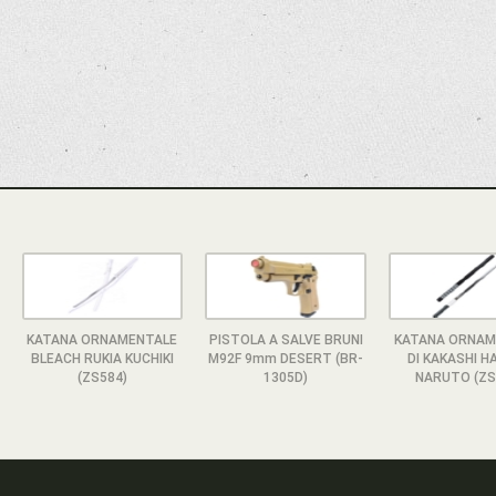
KATANA ORNAMENTALE
PISTOLA A SALVE BRUNI
KATANA ORNAM
BLEACH RUKIA KUCHIKI
M92F 9mm DESERT (BR-
DI KAKASHI H
(ZS584)
1305D)
NARUTO (ZS