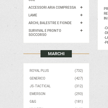
ACCESSORI ARIA COMPRESSA
PR
RE
LAME
IN
ARCHI, BALESTRE E FIONDE
-C
SURVIVAL E PRONTO
-D
SOCCORSO
-L
-P
MARCHI
ROYAL PLUS
(732)
GENERICO
(427)
JS-TACTICAL
(312)
EMERSON
(293)
G&G
(181)