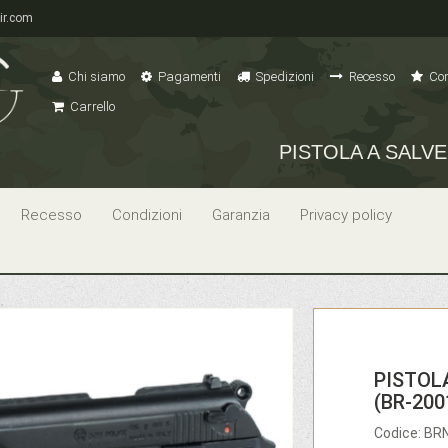
ir.com
Chi siamo
Pagamenti
Spedizioni
Recesso
Con
Carrello
PISTOLA A SALVE
Recesso
Condizioni
Garanzia
Privacy policy
PISTOL
(BR-200
Codice: B