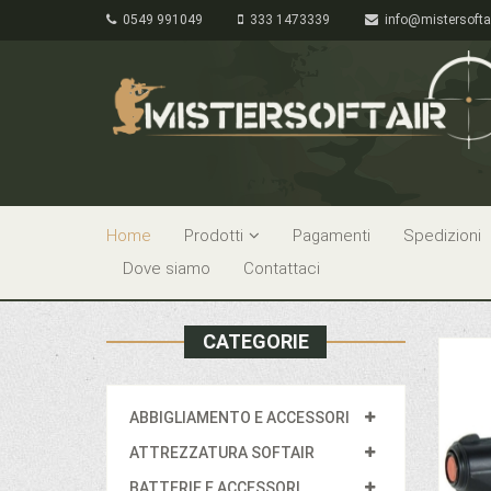
0549 991049
333 1473339
info@mistersofta
Home
Prodotti
Pagamenti
Spedizioni
Dove siamo
Contattaci
CATEGORIE
ABBIGLIAMENTO E ACCESSORI
ATTREZZATURA SOFTAIR
BATTERIE E ACCESSORI