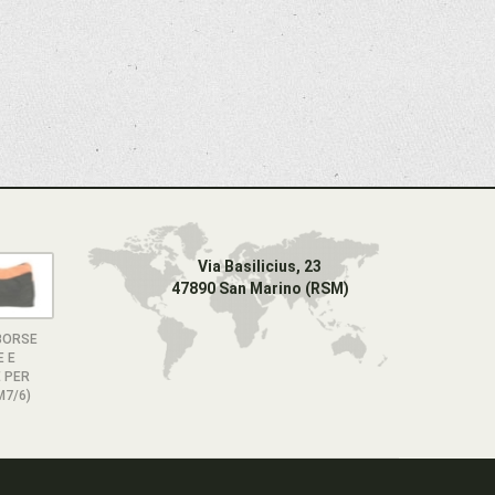
Via Basilicius, 23
47890 San Marino (RSM)
BORSE
E E
 PER
M7/6)