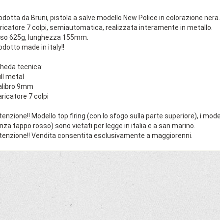
odotta da Bruni, pistola a salve modello New Police in colorazione nera.
ricatore 7 colpi, semiautomatica, realizzata interamente in metallo.
so 625g, lunghezza 155mm.
odotto made in italy!!
heda tecnica:
ull metal
alibro 9mm
aricatore 7 colpi
tenzione!! Modello top firing (con lo sfogo sulla parte superiore), i mode
nza tappo rosso) sono vietati per legge in italia e a san marino.
tenzione!! Vendita consentita esclusivamente a maggiorenni.