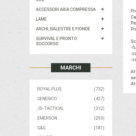
ACCESSORI ARIA COMPRESSA
Pr
Ca
LAME
Pe
ARCHI, BALESTRE E FIONDE
Pr
SURVIVAL E PRONTO
Sc
SOCCORSO
-f
-c
-c
MARCHI
At
se
At
ROYAL PLUS
(732)
GENERICO
(427)
JS-TACTICAL
(312)
EMERSON
(293)
G&G
(181)