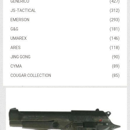
GENERICO
(427)
JS-TACTICAL
(312)
EMERSON
(293)
G&G
(181)
UMAREX
(146)
ARES
(118)
JING GONG
(90)
CYMA
(89)
COUGAR COLLECTION
(85)