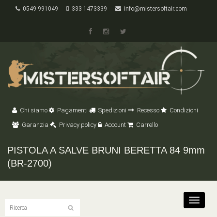
0549 991049
333 1473339
info@mistersoftair.com
Chi siamo
Pagamenti
Spedizioni
Recesso
Condizioni
Garanzia
Privacy policy
Account
Carrello
PISTOLA A SALVE BRUNI BERETTA 84 9mm
(BR-2700)
Toggle
navigat