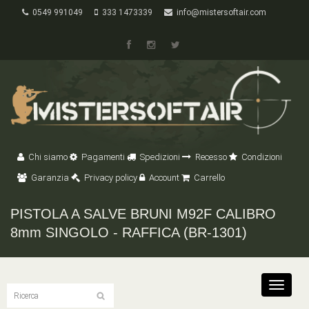
0549 991049
333 1473339
info@mistersoftair.com
Chi siamo
Pagamenti
Spedizioni
Recesso
Condizioni
Garanzia
Privacy policy
Account
Carrello
PISTOLA A SALVE BRUNI M92F CALIBRO
8mm SINGOLO - RAFFICA (BR-1301)
Toggle
navigat