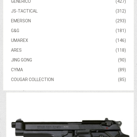
GENERICO
(427)
JS-TACTICAL
(312)
EMERSON
(293)
G&G
(181)
UMAREX
(146)
ARES
(118)
JING GONG
(90)
CYMA
(89)
COUGAR COLLECTION
(85)