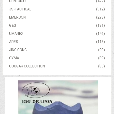
GENERICO
(427)
JS-TACTICAL
(312)
EMERSON
(293)
G&G
(181)
UMAREX
(146)
ARES
(118)
JING GONG
(90)
CYMA
(89)
COUGAR COLLECTION
(85)