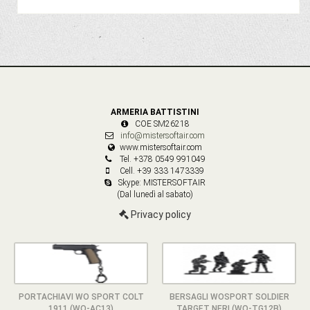
ARMERIA BATTISTINI
COE SM26218
info@mistersoftair.com
www.mistersoftair.com
Tel. +378 0549 991049
Cell. +39 333 1473339
Skype: MISTERSOFTAIR
(Dal lunedì al sabato)
Privacy policy
PORTACHIAVI WO SPORT COLT
BERSAGLI WOSPORT SOLDIER
1911 (WO-AC13)
TARGET NERI (WO-TG12B)