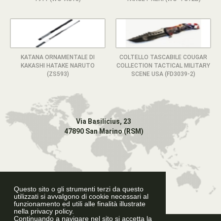
KATANA ORNAMENTALE DI
COLTELLO TASCABILE COUGAR
KAKASHI HATAKE NARUTO
COLLECTION TACTICAL MILITARY
(ZS593)
SCENE USA (FD3039-2)
Via Basilicius, 23
47890 San Marino (RSM)
Questo sito o gli strumenti terzi da questo
utilizzati si avvalgono di cookie necessari al
funzionamento ed utili alle finalità illustrate
nella privacy policy.
Continuando a navigare nel sito si accetta la