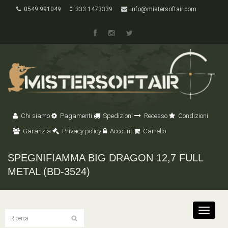
0549 991049
333 1473339
info@mistersoftair.com
Chi siamo
Pagamenti
Spedizioni
Recesso
Condizioni
Garanzia
Privacy policy
Account
Carrello
SPEGNIFIAMMA BIG DRAGON 12,7 FULL
METAL (BD-3524)
Toggle
navigat