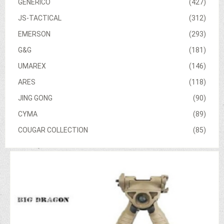
GENERICO
(427)
JS-TACTICAL
(312)
EMERSON
(293)
G&G
(181)
UMAREX
(146)
ARES
(118)
JING GONG
(90)
CYMA
(89)
COUGAR COLLECTION
(85)