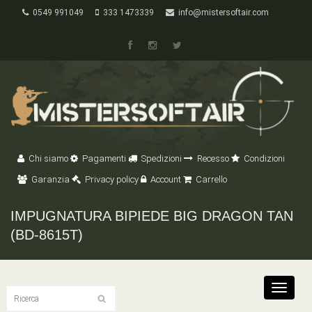
0549 991049
333 1473339
info@mistersoftair.com
Chi siamo
Pagamenti
Spedizioni
Recesso
Condizioni
Garanzia
Privacy policy
Account
Carrello
IMPUGNATURA BIPIEDE BIG DRAGON TAN
(BD-8615T)
Toggle
navigat