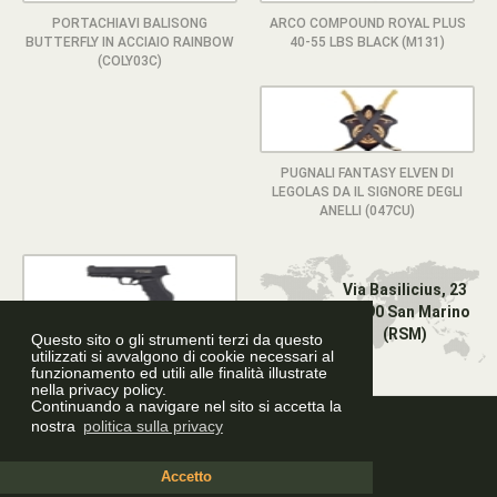
PORTACHIAVI BALISONG
ARCO COMPOUND ROYAL PLUS
BUTTERFLY IN ACCIAIO RAINBOW
40-55 LBS BLACK (M131)
(COLY03C)
PUGNALI FANTASY ELVEN DI
LEGOLAS DA IL SIGNORE DEGLI
ANELLI (047CU)
Via Basilicius, 23
47890 San Marino
(RSM)
Questo sito o gli strumenti terzi da questo
PISTOLA HSG A CO2 CALIBRO .50
utilizzati si avvalgono di cookie necessari al
PT50 NERA (HSG-PT50)
funzionamento ed utili alle finalità illustrate
nella privacy policy.
Continuando a navigare nel sito si accetta la
Graphic Design
nostra
politica sulla privacy
Accetto