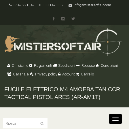
0549 991049
333 1473339
info@mistersoftair.com
Chi siamo
Pagamenti
Spedizioni
Recesso
Condizioni
Garanzia
Privacy policy
Account
Carrello
FUCILE ELETTRICO M4 AMOEBA TAN CCR
TACTICAL PISTOL ARES (AR-AM1T)
Toggle
navigat