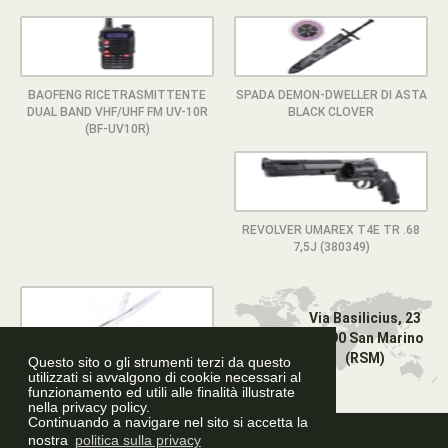
BAOFENG RICETRASMITTENTE
SPADA DEMON-DWELLER DI ASTA
DUAL BAND VHF/UHF FM UV-10R
BLACK CLOVER
(BF-UV10R)
REVOLVER UMAREX T4E TR .68
7,5J (380349)
Via Basilicius, 23
47890 San Marino
(RSM)
Questo sito o gli strumenti terzi da questo
KATANA ORNAMENTALE BLEACH
utilizzati si avvalgono di cookie necessari al
RUKIA KUCHIKI (ZS584)
funzionamento ed utili alle finalità illustrate
nella privacy policy.
Continuando a navigare nel sito si accetta la
Graphic Design
nostra
politica sulla privacy