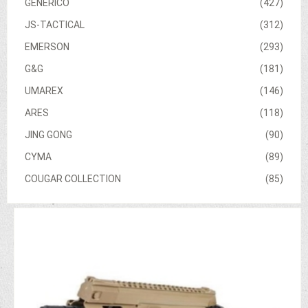
GENERICO
(427)
JS-TACTICAL
(312)
EMERSON
(293)
G&G
(181)
UMAREX
(146)
ARES
(118)
JING GONG
(90)
CYMA
(89)
COUGAR COLLECTION
(85)