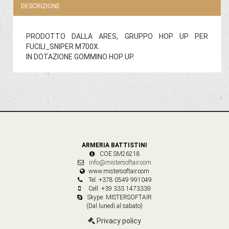
DESCRIZIONE
PRODOTTO DALLA ARES, GRUPPO HOP UP PER
FUCILI_SNIPER M700X.
IN DOTAZIONE GOMMINO HOP UP.
ARMERIA BATTISTINI
COE SM26218
info@mistersoftair.com
www.mistersoftair.com
Tel. +378 0549 991049
Cell. +39 333 1473339
Skype: MISTERSOFTAIR
(Dal lunedì al sabato)
Privacy policy