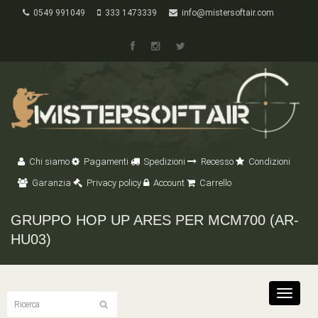
0549 991049
333 1473339
info@mistersoftair.com
Chi siamo
Pagamenti
Spedizioni
Recesso
Condizioni
Garanzia
Privacy policy
Account
Carrello
GRUPPO HOP UP ARES PER MCM700 (AR-
HU03)
Toggle
navigat