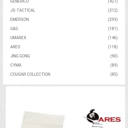
GENERICO
(427)
JS-TACTICAL
(312)
EMERSON
(293)
G&G
(181)
UMAREX
(146)
ARES
(118)
JING GONG
(90)
CYMA
(89)
COUGAR COLLECTION
(85)