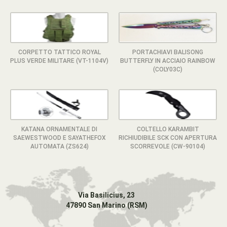
CORPETTO TATTICO ROYAL
PORTACHIAVI BALISONG
PLUS VERDE MILITARE (VT-1104V)
BUTTERFLY IN ACCIAIO RAINBOW
(COLY03C)
KATANA ORNAMENTALE DI
COLTELLO KARAMBIT
SAEWESTWOOD E SAYATHEFOX
RICHIUDIBILE SCK CON APERTURA
AUTOMATA (ZS624)
SCORREVOLE (CW-90104)
Via Basilicius, 23
47890 San Marino (RSM)