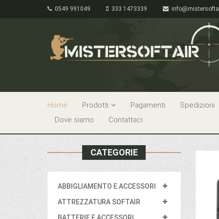
0549 991049
333 1473339
info@mistersofta
Home
Prodotti
Pagamenti
Spedizioni
Dove siamo
Contattaci
CATEGORIE
ABBIGLIAMENTO E ACCESSORI
ATTREZZATURA SOFTAIR
BATTERIE E ACCESSORI