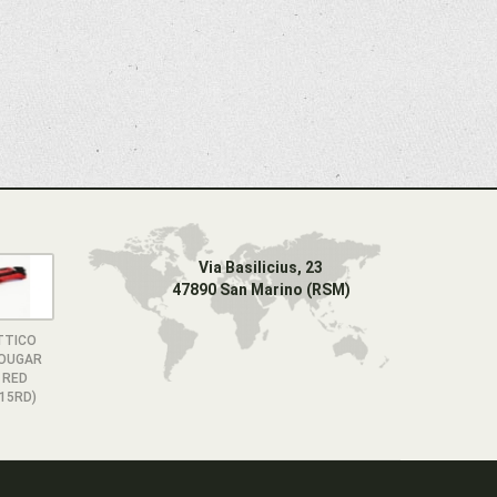
Via Basilicius, 23
47890 San Marino (RSM)
TTICO
COUGAR
 RED
15RD)