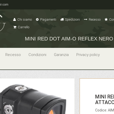
ir.com
Chi siamo
Pagamenti
Spedizioni
Recesso
Con
Carrello
MINI RED DOT AIM-O REFLEX NERO
Recesso
Condizioni
Garanzia
Privacy policy
MINI R
ATTACC
Codice: A