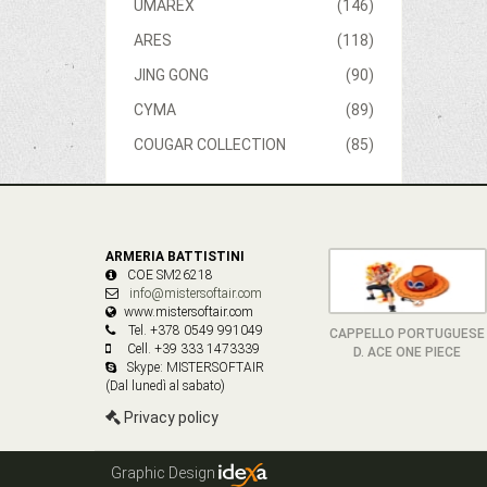
UMAREX
(146)
ARES
(118)
JING GONG
(90)
CYMA
(89)
COUGAR COLLECTION
(85)
ARMERIA BATTISTINI
COE SM26218
info@mistersoftair.com
www.mistersoftair.com
Tel. +378 0549 991049
CAPPELLO PORTUGUESE
Cell. +39 333 1473339
D. ACE ONE PIECE
Skype: MISTERSOFTAIR
(Dal lunedì al sabato)
Privacy policy
Graphic Design