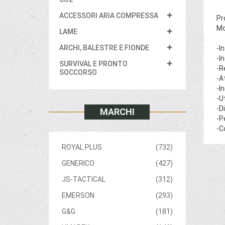
ACCESSORI ARIA COMPRESSA
Pr
Mo
LAME
ARCHI, BALESTRE E FIONDE
-I
-I
SURVIVAL E PRONTO
-R
SOCCORSO
-A
-I
-U
-D
MARCHI
-P
-C
ROYAL PLUS
(732)
GENERICO
(427)
JS-TACTICAL
(312)
EMERSON
(293)
G&G
(181)