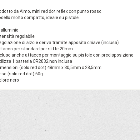
odotto da Aimo, mini red dot reflex con punto rosso.
dello molto compatto, ideale su pistole.
n alluminio
ntensità regolabile
egolazione di alzo e deriva tramite apposita chiave (inclusa)
ttacco per standard per slitte 20mm
ncluso anche attacco per montaggio su pistole con predisposizione
tilizza 1 batteria CR2032 non inclusa
imensioni (solo red dot) 48mm x 30,5mm x 28,5mm
eso (solo red dot) 60g
olore nero