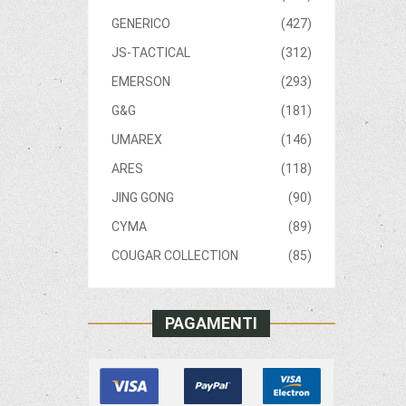
GENERICO
(427)
JS-TACTICAL
(312)
EMERSON
(293)
G&G
(181)
UMAREX
(146)
ARES
(118)
JING GONG
(90)
CYMA
(89)
COUGAR COLLECTION
(85)
PAGAMENTI