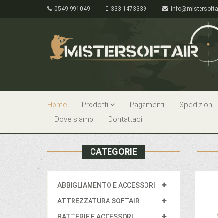
0549 991049
333 1473339
info@mistersofta
Home
Prodotti
Pagamenti
Spedizioni
Dove siamo
Contattaci
CATEGORIE
ABBIGLIAMENTO E ACCESSORI
ATTREZZATURA SOFTAIR
BATTERIE E ACCESSORI