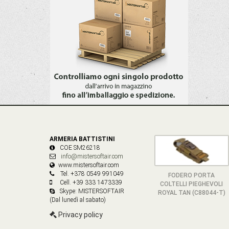
ARMERIA BATTISTINI
COE SM26218
info@mistersoftair.com
www.mistersoftair.com
Tel. +378 0549 991049
FODERO PORTA
Cell. +39 333 1473339
COLTELLI PIEGHEVOLI
Skype: MISTERSOFTAIR
ROYAL TAN (C88044-T)
(Dal lunedì al sabato)
Privacy policy