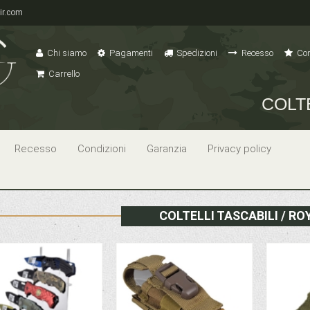
ir.com
Chi siamo
Pagamenti
Spedizioni
Recesso
Con
Carrello
COLT
Recesso
Condizioni
Garanzia
Privacy policy
COLTELLI TASCABILI / RO