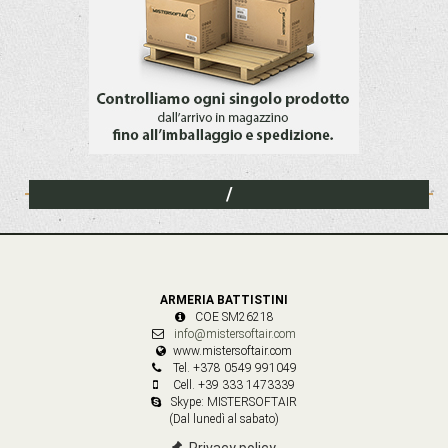
/
ARMERIA BATTISTINI
COE SM26218
info@mistersoftair.com
www.mistersoftair.com
Tel. +378 0549 991049
Cell. +39 333 1473339
Skype: MISTERSOFTAIR
(Dal lunedì al sabato)