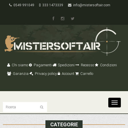
0549 991049
333 1473339
info@mistersoftair.com
Chi siamo
Pagamenti
Spedizioni
Recesso
Condizioni
Garanzia
Privacy policy
Account
Carrello
Toggle
navigat
CATEGORIE