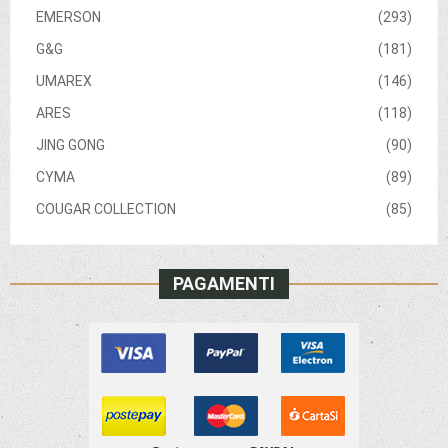
EMERSON
(293)
G&G
(181)
UMAREX
(146)
ARES
(118)
JING GONG
(90)
CYMA
(89)
COUGAR COLLECTION
(85)
PAGAMENTI