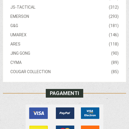
JS-TACTICAL
(312)
EMERSON
(293)
G&G
(181)
UMAREX
(146)
ARES
(118)
JING GONG
(90)
CYMA
(89)
COUGAR COLLECTION
(85)
PAGAMENTI