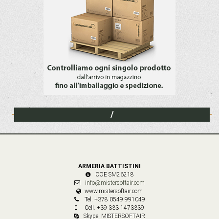
/
ARMERIA BATTISTINI
COE SM26218
info@mistersoftair.com
www.mistersoftair.com
Tel. +378 0549 991049
Cell. +39 333 1473339
Skype: MISTERSOFTAIR