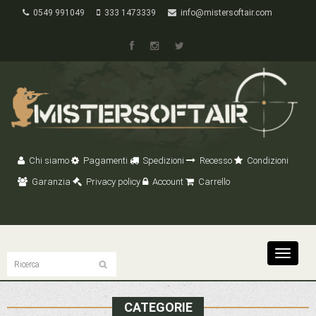
0549 991049
333 1473339
info@mistersoftair.com
Chi siamo
Pagamenti
Spedizioni
Recesso
Condizioni
Garanzia
Privacy policy
Account
Carrello
Toggle
navigat
CATEGORIE