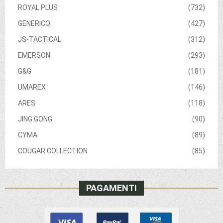
ROYAL PLUS
(732)
GENERICO
(427)
JS-TACTICAL
(312)
EMERSON
(293)
G&G
(181)
UMAREX
(146)
ARES
(118)
JING GONG
(90)
CYMA
(89)
COUGAR COLLECTION
(85)
PAGAMENTI