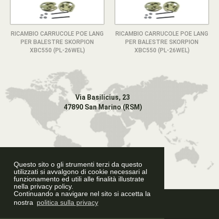
RICAMBIO CARRUCOLE POE LANG
RICAMBIO CARRUCOLE POE LANG
PER BALESTRE SKORPION
PER BALESTRE SKORPION
XBC550 (PL-26WEL)
XBC550 (PL-26WEL)
Via Basilicius, 23
47890 San Marino (RSM)
Questo sito o gli strumenti terzi da questo
utilizzati si avvalgono di cookie necessari al
funzionamento ed utili alle finalità illustrate
nella privacy policy.
Continuando a navigare nel sito si accetta la
Graphic Design
nostra
politica sulla privacy