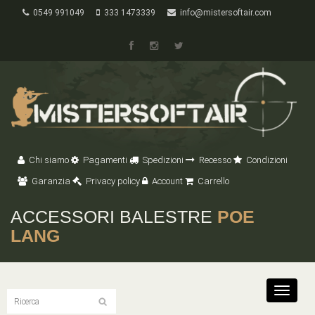
0549 991049
333 1473339
info@mistersoftair.com
Chi siamo
Pagamenti
Spedizioni
Recesso
Condizioni
Garanzia
Privacy policy
Account
Carrello
ACCESSORI BALESTRE
POE
LANG
Toggle
navigat