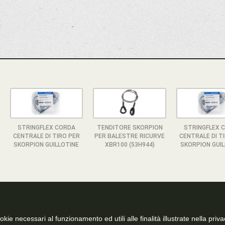
STRINGFLEX CORDA
TENDITORE SKORPION
STRINGFLEX 
CENTRALE DI TIRO PER
PER BALESTRE RICURVE
CENTRALE DI T
SKORPION GUILLOTINE
XBR100 (53H944)
SKORPION GUIL
kie necessari al funzionamento ed utili alle finalità illustrate nella priva