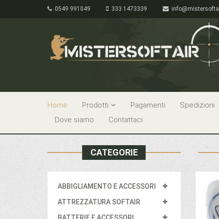
0549 991049
333 1473339
info@mistersofta
Home
Prodotti
Pagamenti
Spedizioni
Dove siamo
Contattaci
CATEGORIE
ABBIGLIAMENTO E ACCESSORI
ATTREZZATURA SOFTAIR
BATTERIE E ACCESSORI