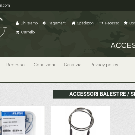
ir.com
Chi siamo
Pagamenti
Spedizioni
Recesso
Con
Carrello
ACCE
Recesso
Condizioni
Garanzia
Privacy policy
ACCESSORI BALESTRE / 