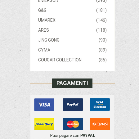
EMERSON
(293)
G&G
(181)
UMAREX
(146)
ARES
(118)
JING GONG
(90)
CYMA
(89)
COUGAR COLLECTION
(85)
PAGAMENTI