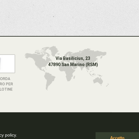
Via Basilicius, 23
47890 San Marino (RSM)
CORDA
IRO PER
LOTINE
cy policy.
Accetto