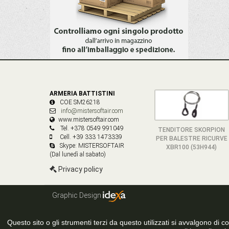
ARMERIA BATTISTINI
COE SM26218
info@mistersoftair.com
www.mistersoftair.com
Tel. +378 0549 991049
TENDITORE SKORPION
Cell. +39 333 1473339
PER BALESTRE RICURVE
Skype: MISTERSOFTAIR
XBR100 (53H944)
(Dal lunedì al sabato)
Privacy policy
Graphic Design
Questo sito o gli strumenti terzi da questo utilizzati si avvalgono di coo