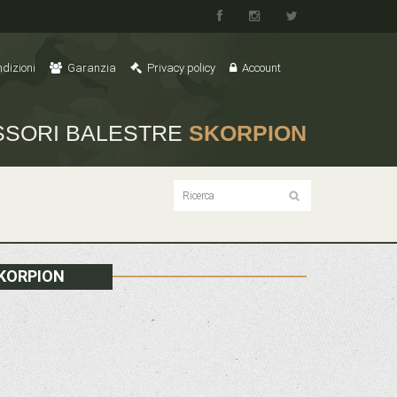
dizioni
Garanzia
Privacy policy
Account
SSORI BALESTRE
SKORPION
SKORPION