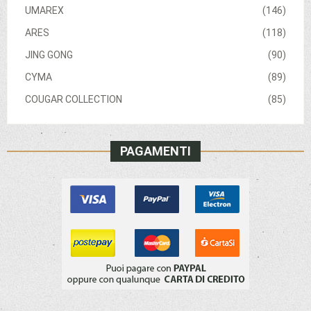
UMAREX
(146)
ARES
(118)
JING GONG
(90)
CYMA
(89)
COUGAR COLLECTION
(85)
PAGAMENTI