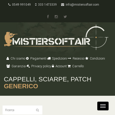
0549 991049
333 1473339
info@mistersoftair.com
Chi siamo
Pagamenti
Spedizioni
Recesso
Condizioni
Garanzia
Privacy policy
Account
Carrello
CAPPELLI, SCIARPE, PATCH
GENERICO
Toggle
navigat