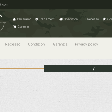
ir.com
Chi siamo
Pagamenti
Spedizioni
Recesso
Con
Carrello
Recesso
Condizioni
Garanzia
Privacy policy
/