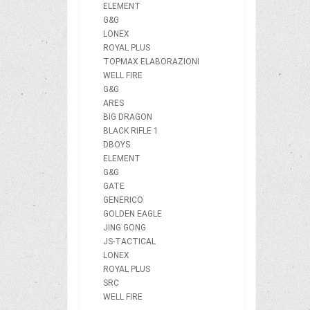
ELEMENT
G&G
LONEX
ROYAL PLUS
TOPMAX ELABORAZIONI
WELL FIRE
G&G
ARES
BIG DRAGON
BLACK RIFLE 1
DBOYS
ELEMENT
G&G
GATE
GENERICO
GOLDEN EAGLE
JING GONG
JS-TACTICAL
LONEX
ROYAL PLUS
SRC
WELL FIRE