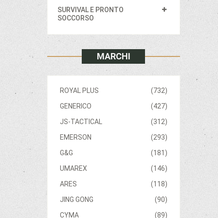
SURVIVAL E PRONTO
SOCCORSO
MARCHI
ROYAL PLUS
(732)
GENERICO
(427)
JS-TACTICAL
(312)
EMERSON
(293)
G&G
(181)
UMAREX
(146)
ARES
(118)
JING GONG
(90)
CYMA
(89)