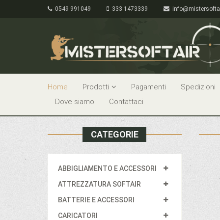
0549 991049
333 1473339
info@mistersofta
Home
Prodotti
Pagamenti
Spedizioni
Dove siamo
Contattaci
CATEGORIE
ABBIGLIAMENTO E ACCESSORI
ATTREZZATURA SOFTAIR
BATTERIE E ACCESSORI
CARICATORI