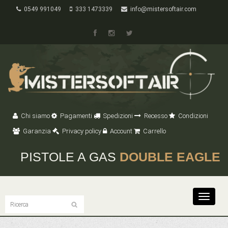
0549 991049
333 1473339
info@mistersoftair.com
Chi siamo
Pagamenti
Spedizioni
Recesso
Condizioni
Garanzia
Privacy policy
Account
Carrello
PISTOLE A GAS
DOUBLE EAGLE
Toggle
navigat