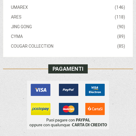
UMAREX
(146)
ARES
(118)
JING GONG
(90)
CYMA
(89)
COUGAR COLLECTION
(85)
PAGAMENTI