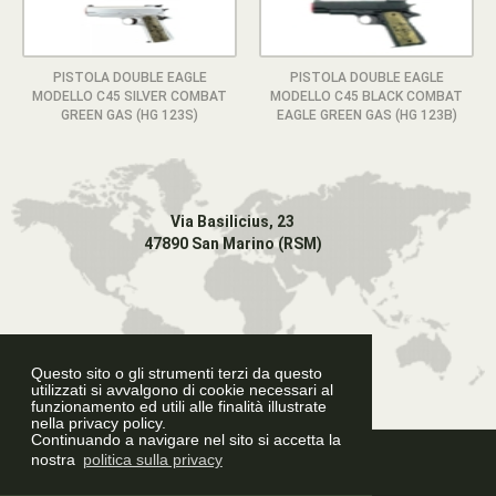
PISTOLA DOUBLE EAGLE
PISTOLA DOUBLE EAGLE
MODELLO C45 SILVER COMBAT
MODELLO C45 BLACK COMBAT
GREEN GAS (HG 123S)
EAGLE GREEN GAS (HG 123B)
Via Basilicius, 23
47890 San Marino (RSM)
Questo sito o gli strumenti terzi da questo
utilizzati si avvalgono di cookie necessari al
funzionamento ed utili alle finalità illustrate
nella privacy policy.
Continuando a navigare nel sito si accetta la
Graphic Design
nostra
politica sulla privacy