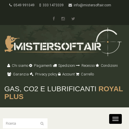
0549 991049
333 1473339
info@mistersoftair.com
Chi siamo
Pagamenti
Spedizioni
Recesso
Condizioni
Garanzia
Privacy policy
Account
Carrello
GAS, CO2 E LUBRIFICANTI
ROYAL
PLUS
Toggle
navigat