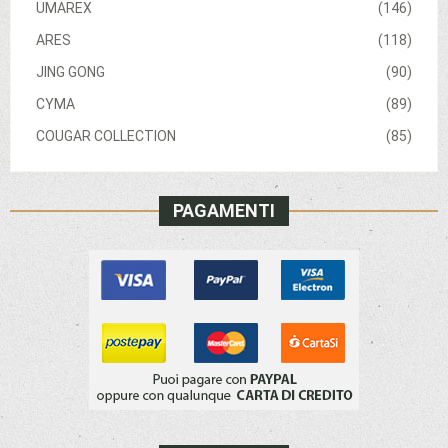
UMAREX
(146)
ARES
(118)
JING GONG
(90)
CYMA
(89)
COUGAR COLLECTION
(85)
PAGAMENTI