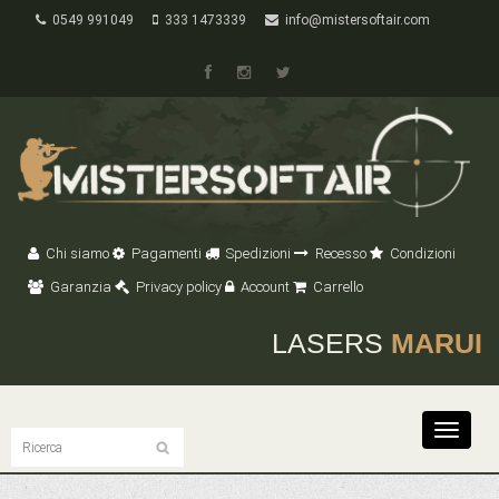
0549 991049
333 1473339
info@mistersoftair.com
Chi siamo
Pagamenti
Spedizioni
Recesso
Condizioni
Garanzia
Privacy policy
Account
Carrello
LASERS
MARUI
Toggle
navigat