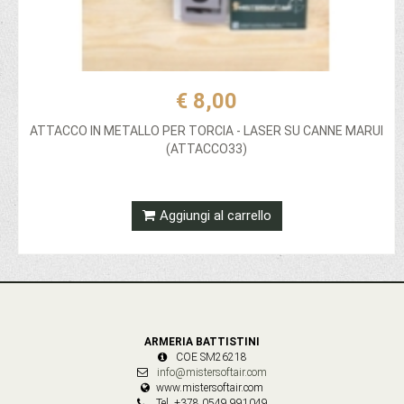
€ 8,00
ATTACCO IN METALLO PER TORCIA - LASER SU CANNE MARUI
(ATTACCO33)
Aggiungi al carrello
ARMERIA BATTISTINI
COE SM26218
info@mistersoftair.com
www.mistersoftair.com
Tel. +378 0549 991049