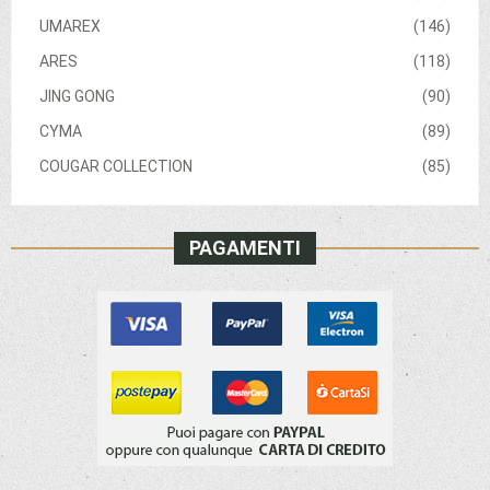
UMAREX
(146)
ARES
(118)
JING GONG
(90)
CYMA
(89)
COUGAR COLLECTION
(85)
PAGAMENTI