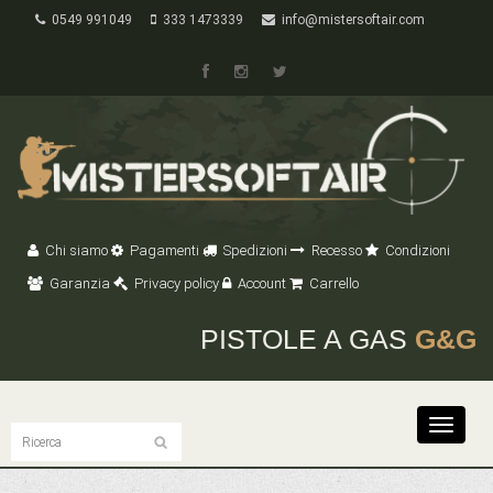
0549 991049
333 1473339
info@mistersoftair.com
Chi siamo
Pagamenti
Spedizioni
Recesso
Condizioni
Garanzia
Privacy policy
Account
Carrello
PISTOLE A GAS
G&G
Toggle
navigat