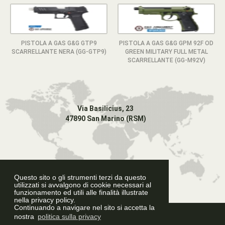
PISTOLA A GAS G&G GTP9
PISTOLA A GAS G&G GPM 92F OD
SCARRELLANTE NERA (GG-GTP9)
GREEN MILITARY FULL METAL
SCARRELLANTE (GG-M92V)
Via Basilicius, 23
47890 San Marino (RSM)
Questo sito o gli strumenti terzi da questo
utilizzati si avvalgono di cookie necessari al
funzionamento ed utili alle finalità illustrate
nella privacy policy.
Continuando a navigare nel sito si accetta la
Graphic Design
nostra
politica sulla privacy