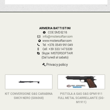
ARMERIA BATTISTINI
COE SM26218
info@mistersoftair.com
www.mistersoftair.com
Tel. +378 0549 991049
Cell. +39 333 1473339
Skype: MISTERSOFTAIR
(Dal lunedì al sabato)
Privacy policy
KIT CONVERSIONE G&G CARABINA
PISTOLA A GAS G&G GPM1911
SMC9 NERO (G06068)
FULL METAL SCARRELLANTE (GG-
M1911)